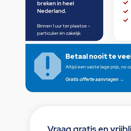
breken in heel

Nederland.


Binnen 1 uur ter plaatse –
particulier én zakelijk.
Betaal nooit te vee

Altijd een vaste lage prijs, no
Gratis offerte aanvragen →
Vraag gratis en vrijbl