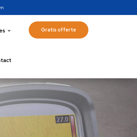
en
Gratis offerte
es
tact