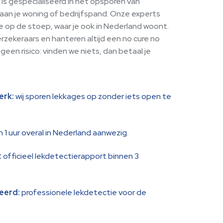
is gespecialiseerd in het opsporen van
aan je woning of bedrijfspand. Onze experts
je op de stoep, waar je ook in Nederland woont.
zekeraars en hanteren altijd een no cure no
geen risico: vinden we niets, dan betaal je
erk:
wij sporen lekkages op zonder iets open te
 1 uur overal in Nederland aanwezig.
:
officieel lekdetectierapport binnen 3
eerd:
professionele lekdetectie voor de