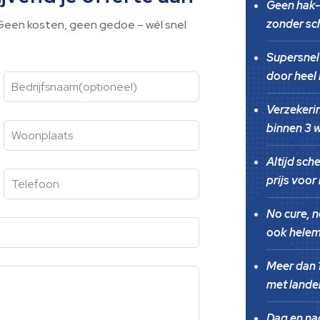
Geen hak-
zonder sc
. Geen kosten, geen gedoe – wél snel
Supersnel 
door heel
Verzekeri
binnen 3 
Altijd sch
prijs voor
No cure, n
ook helem
Meer dan 1
met landel
Dag en na