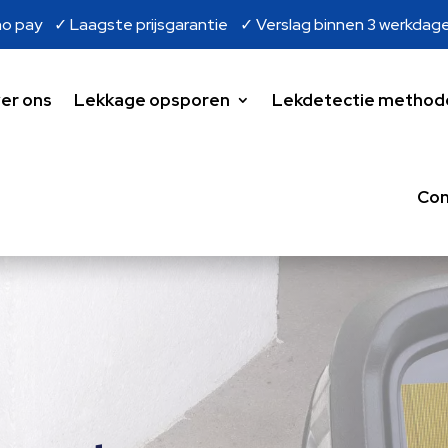
o pay ✓ Laagste prijsgarantie ✓ Verslag binnen 3 werkdag
er ons
Lekkage opsporen
Lekdetectie method
Con