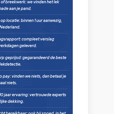
 of breekwerk:
we vinden het lek
hade aan je pand.
op locatie:
binnen 1 uur aanwezig,
 Nederland.
ngsrapport:
compleet verslag
werkdagen geleverd.
erp geprijsd:
gegarandeerd de beste
 lekdetectie.
o pay:
vinden we niets, dan betaal je
aal niets.
0 jaar ervaring:
vertrouwde experts
ijke dekking.
cht bereikbaar:
ook bij spoed, in het