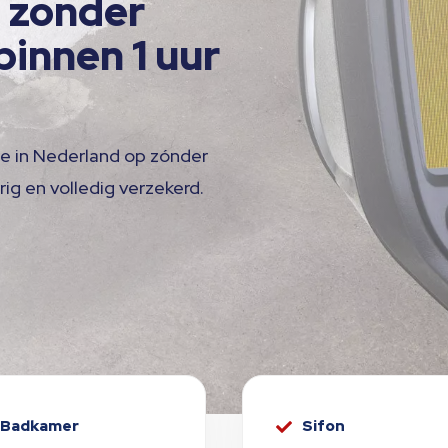
 zonder
binnen 1 uur
e in Nederland op zónder
ig en volledig verzekerd.
Badkamer
Sifon
