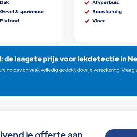
Dak
Afvoerbuis

Gevel & spuwmuur
Bouwkundig

Plafond
Vloer

l: de laagste prijs voor lekdetectie in 
 cure no pay en vaak volledig gedekt door je verzekering. Vraa
ijvend je offerte aan