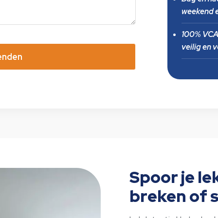
weekend e
100% VCA-
veilig en 
enden
Spoor je le
breken of 