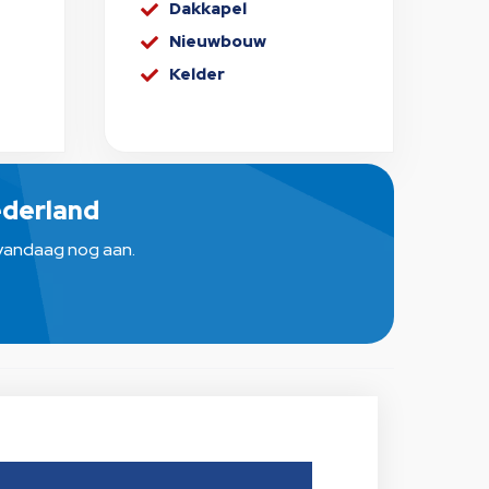
Dakkapel

Nieuwbouw

Kelder

Nederland
g vandaag nog aan.