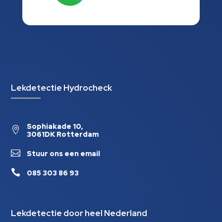
Lekdetectie Hydrocheck
Sophiakade 10,

3061DK Rotterdam

Stuur ons een email

085 303 86 93
Lekdetectie door heel Nederland