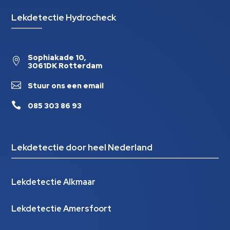
Lekdetectie Hydrocheck
Sophiakade 10,

3061DK Rotterdam

Stuur ons een email

085 303 86 93
Lekdetectie door heel Nederland
Lekdetectie Alkmaar
Lekdetectie Amersfoort