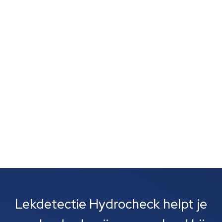
schimmelvorming of een natte lucht zonder duidelijke
vlekken wijst vaak op verborgen lekkage. Zulke signalen
zijn vaak het eerste wat je opvalt. Meestal gaat het
om lekkages bij leidingen, rioolbuizen of je cv-
installatie....
Lekdetectie Hydrocheck helpt je