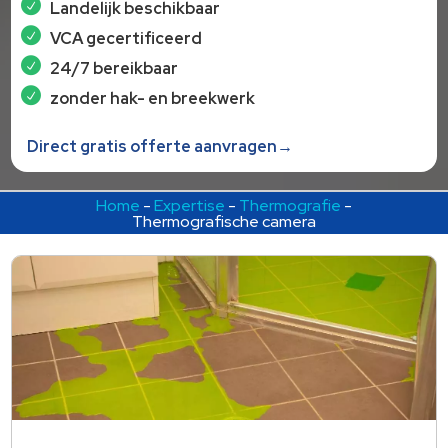
Landelijk beschikbaar
VCA gecertificeerd
24/7 bereikbaar
zonder hak- en breekwerk
Direct gratis offerte aanvragen→
Home
-
Expertise
-
Thermografie
-
Thermografische camera