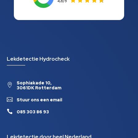
Lekdetectie Hydrocheck
Sophiakade 10,

3061DK Rotterdam

Stuur ons een email

085 303 86 93
Lekdetectie door heel Nederland