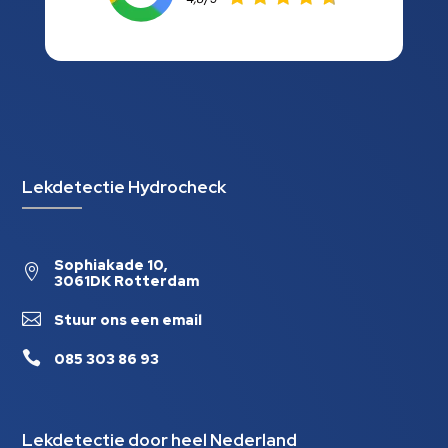
Lekdetectie Hydrocheck
Sophiakade 10,

3061DK Rotterdam

Stuur ons een email

085 303 86 93
Lekdetectie door heel Nederland