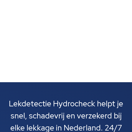
zijn vaak het eerste wat je opvalt. Meestal gaat het
om lekkages bij leidingen, rioolbuizen of je cv-
installatie....
Lekdetectie Hydrocheck helpt je
snel, schadevrij en verzekerd bij
elke lekkage in Nederland. 24/7