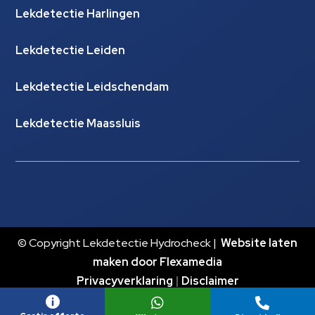
Lekdetectie Harlingen
Lekdetectie Leiden
Lekdetectie Leidschendam
Lekdetectie Maassluis
© Copyright Lekdetectie Hydrocheck |
Website laten
maken door Flexamedia
Privacyverklaring
|
Disclaimer


