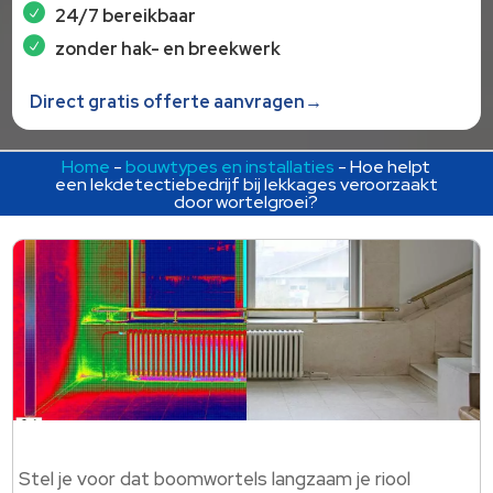
24/7 bereikbaar
zonder hak- en breekwerk
Direct gratis offerte aanvragen→
Home
-
bouwtypes en installaties
-
Hoe helpt
een lekdetectiebedrijf bij lekkages veroorzaakt
door wortelgroei?
Stel je voor dat boomwortels langzaam je riool