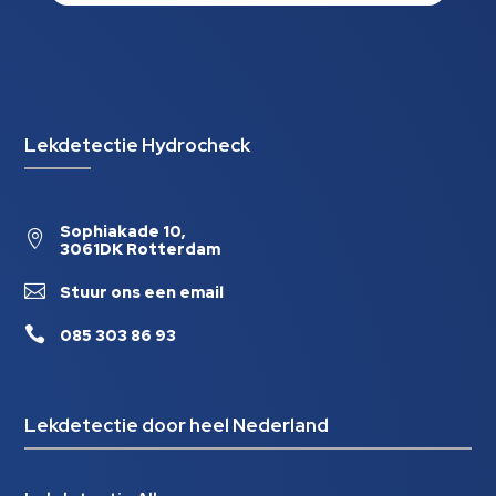
Lekdetectie Hydrocheck
Sophiakade 10,

3061DK Rotterdam

Stuur ons een email

085 303 86 93
Lekdetectie door heel Nederland