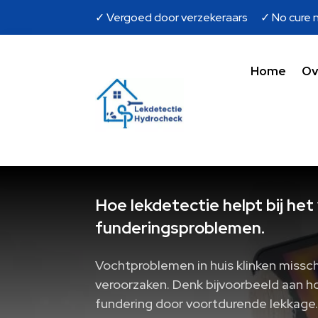
✓ Vergoed door verzekeraars ✓ No cure n
Home
Ov
Hoe lekdetectie helpt bij he
funderingsproblemen.
Vochtproblemen in huis klinken missc
veroorzaken. Denk bijvoorbeeld aan hou
fundering door voortdurende lekkage. 