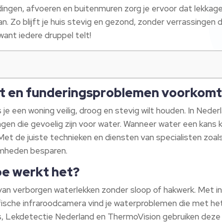
ingen, afvoeren en buitenmuren zorg je ervoor dat lekkage
. Zo blijft je huis stevig en gezond, zonder verrassingen 
want iedere druppel telt!
ot en funderingsproblemen voorkom
 je een woning veilig, droog en stevig wilt houden. In Ned
en die gevoelig zijn voor water. Wanneer water een kans kri
et de juiste technieken en diensten van specialisten zoal
amheden besparen.
oe werkt het?
an verborgen waterlekken zonder sloop of hakwerk. Met in
sche infraroodcamera vind je waterproblemen die met het b
, Lekdetectie Nederland en ThermoVision gebruiken deze t