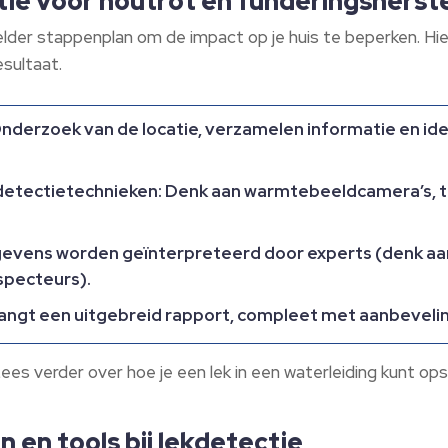
ie voor houtrot en funderingsherst
elder stappenplan om de impact op je huis te beperken. Hie
sultaat.
 Onderzoek van de locatie, verzamelen informatie en id
etectietechnieken: Denk aan warmtebeeldcamera’s, t
evens worden geïnterpreteerd door experts (denk aa
specteurs).
angt een uitgebreid rapport, compleet met aanbevelin
ees verder over hoe je een lek in een waterleiding kunt op
n en tools bij lekdetectie