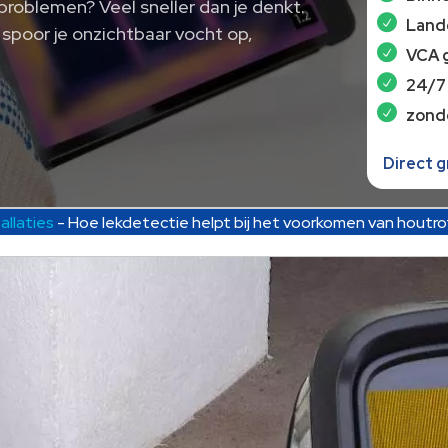
roblemen? Veel sneller dan je denkt.
Lande
spoor je onzichtbaar vocht op,
VCA 
24/7
zond
Direct 
allaties
-
Hoe lekdetectie helpt bij het voorkomen van houtr