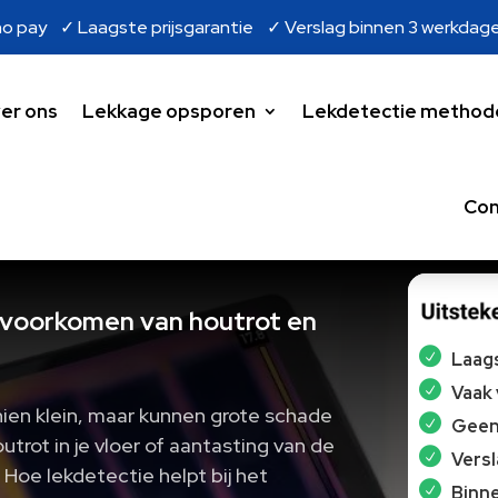
o pay ✓ Laagste prijsgarantie ✓ Verslag binnen 3 werkdag
er ons
Lekkage opsporen
Lekdetectie method
Con
t voorkomen van houtrot en
Laags
Vaak
hien klein, maar kunnen grote schade
Geen 
trot in je vloer of aantasting van de
Vers
Hoe lekdetectie helpt bij het
Binne