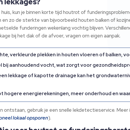
an lekkages?
je huis, kun je binnen korte tijd houtrot of funderingspro
n en zo de sterkte van bijvoorbeeld houten balken of kozi
selde funderingen wekenlang vochtig blijven. Verschillend
kkage bij het dak of de afvoer, vragen om eigen aanpak.
chte, verkleurde plekken in houten vloeren of balken, 
 bij aanhoudend vocht, wat zorgt voor gezondheidspro
n lekkage of kapotte drainage kan het grondwaterniv
tot hogere energierekeningen, meer onderhoud en waard
ntstaan, gebruik je een snelle lekdetectieservice. Meer i
oneel lokaal opsporen
).