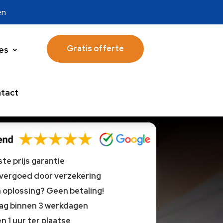
en
Gratis offerte
es
tact
te prijs garantie
 vergoed door verzekering
oplossing? Geen betaling!
lag binnen 3 werkdagen
n 1 uur ter plaatse