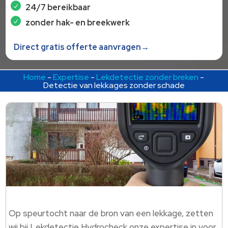
24/7 bereikbaar
zonder hak- en breekwerk
Direct gratis offerte aanvragen→
Home
-
Expertise
-
Lekdetectie zonder breken
-
Detectie van lekkages zonder schade
Op speurtocht naar de bron van een lekkage, zetten
wij bij Lekdetectie Hydrocheck onze expertise in voor