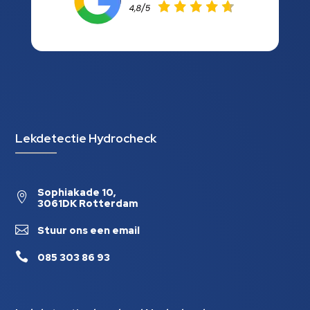
Lekdetectie Hydrocheck
Sophiakade 10,

3061DK Rotterdam

Stuur ons een email

085 303 86 93