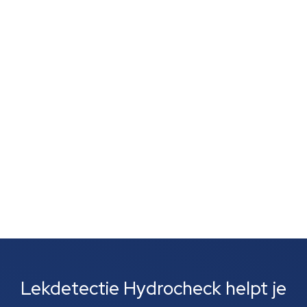
Je vertrouwt op je neus, want een muffe geur,
schimmelvorming of een natte lucht zonder duidelijke
vlekken wijst vaak op verborgen lekkage. Zulke signalen
zijn vaak het eerste wat je opvalt. Meestal gaat het
om lekkages bij leidingen, rioolbuizen of je cv-
installatie....
Lekdetectie Hydrocheck helpt je