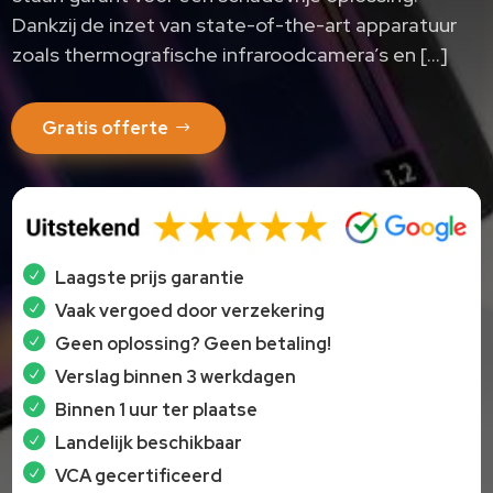
Dankzij de inzet van state-of-the-art apparatuur
zoals thermografische infraroodcamera’s en […]
Gratis offerte
Laagste prijs garantie
Vaak vergoed door verzekering
Geen oplossing? Geen betaling!
Verslag binnen 3 werkdagen
Binnen 1 uur ter plaatse
Landelijk beschikbaar
VCA gecertificeerd