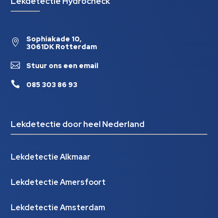
Lekdetectie Hydrocheck
Sophiakade 10,

3061DK Rotterdam

Stuur ons een email

085 303 86 93
Lekdetectie door heel Nederland
Lekdetectie Alkmaar
Lekdetectie Amersfoort
Lekdetectie Amsterdam