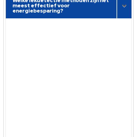
Welke lekdetectie methoden zijn het
meest effectief voor
energiebesparing?