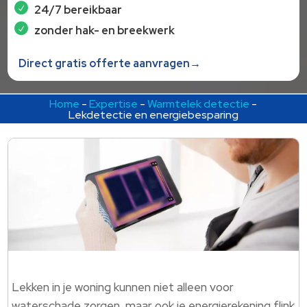
24/7 bereikbaar
zonder hak- en breekwerk
Direct gratis offerte aanvragen→
Home
-
Expertise
-
Warmtelek detectie
-
Lekdetectie en energiebesparing
Lekken in je woning kunnen niet alleen voor
waterschade zorgen, maar ook je energierekening flink