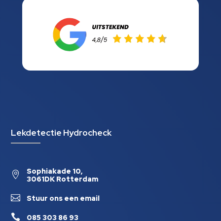
Lekdetectie Hydrocheck
Sophiakade 10,

3061DK Rotterdam

Stuur ons een email

085 303 86 93