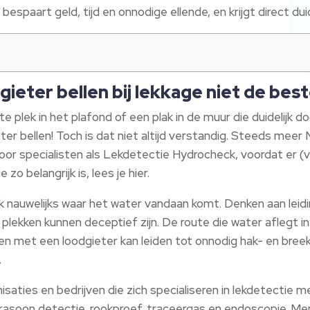
 bespaart geld, tijd en onnodige ellende, en krijgt direct dui
ieter bellen bij lekkage niet de best
te plek in het plafond of een plak in de muur die duidelijk 
eter bellen! Toch is dat niet altijd verstandig. Steeds me
door specialisten als Lekdetectie Hydrocheck, voordat er (
zo belangrijk is, lees je hier.
k nauwelijks waar het water vandaan komt. Denken aan leid
e plekken kunnen deceptief zijn. De route die water aflegt i
len met een loodgieter kan leiden tot onnodig hak- en breekw
.
anisaties en bedrijven die zich specialiseren in lekdetecti
trasoon detectie, rookproef, traceergas en endoscopie. Me