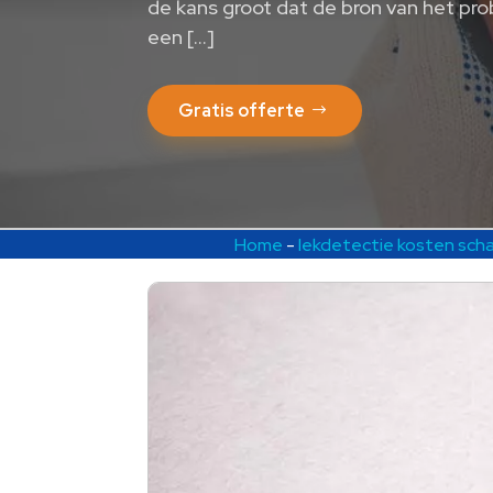
de kans groot dat de bron van het pro
een […]
Gratis offerte
Home
-
lekdetectie kosten sch