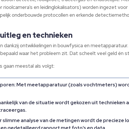
 rioolcamera’s en leidinglokalisators) worden ingezet voo
elijk onderbouwde protocollen en erkende detectiemethod
uitleg en technieken
n dankzij ontwikkelingen in bouwfysica en meetapparatuur.
bepaald waar het probleem zit. Dat scheelt veel geld én st
 gaan meestal als volgt:
tsporen: Met meetapparatuur (zoals vochtmeters) word
ankelijk van de situatie wordt gekozen uit technieken a
 traceergas.
r slimme analyse van de metingen wordt de precieze lo
n gedetailleerd rapport met foto’s en data.