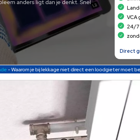
bleem anders ligt dan je denkt. Snel
Lande
VCA 
24/7
zond
Direct 
ade
-
Waarom je bij lekkage niet direct een loodgieter moet be