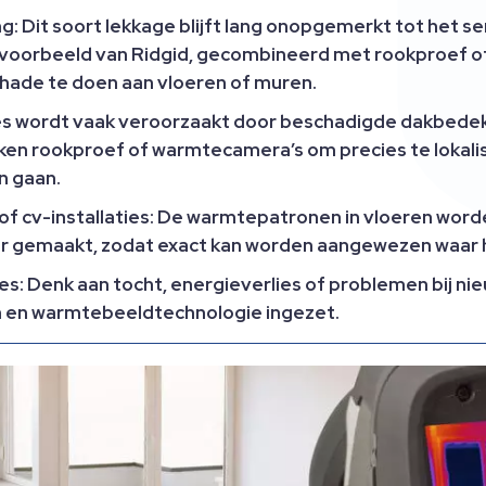
ng: Dit soort lekkage blijft lang onopgemerkt tot het 
ijvoorbeeld van Ridgid, gecombineerd met rookproef 
chade te doen aan vloeren of muren.
es wordt vaak veroorzaakt door beschadigde dakbedek
en rookproef of warmtecamera’s om precies te lokalis
n gaan.
of cv-installaties: De warmtepatronen in vloeren wo
aar gemaakt, zodat exact kan worden aangewezen waar 
es: Denk aan tocht, energieverlies of problemen bij n
n en warmtebeeldtechnologie ingezet.