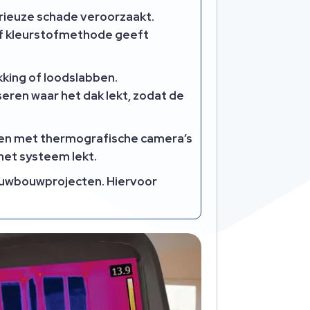
serieuze schade veroorzaakt.
of kleurstofmethode geeft
king of loodslabben.
eren waar het dak lekt, zodat de
rden met thermografische camera’s
het systeem lekt.
ieuwbouwprojecten. Hiervoor