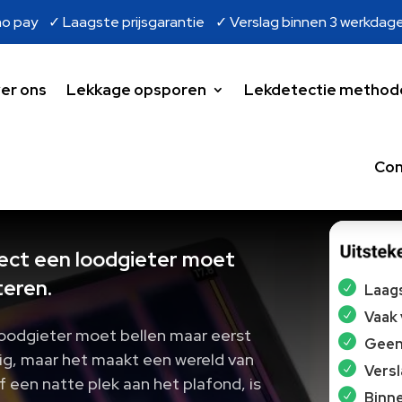
o pay ✓ Laagste prijsgarantie ✓ Verslag binnen 3 werkdag
er ons
Lekkage opsporen
Lekdetectie method
Con
irect een loodgieter moet
teren.
Laags
Vaak
 loodgieter moet bellen maar eerst
Geen 
dig, maar het maakt een wereld van
Vers
 of een natte plek aan het plafond, is
Binne