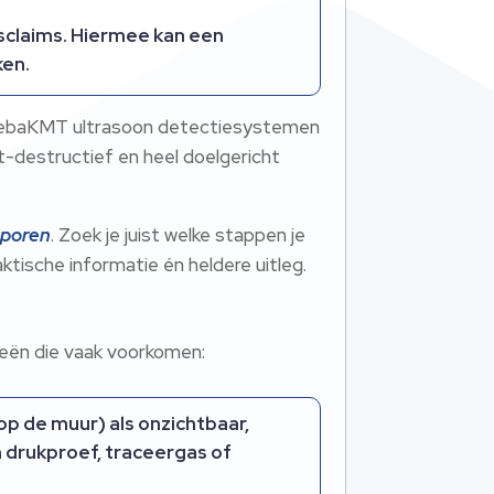
sclaims. Hiermee kan een
ken.
, SebaKMT ultrasoon detectiesystemen
t-destructief en heel doelgericht
sporen
. Zoek je juist welke stappen je
aktische informatie én heldere uitleg.
ieën die vaak voorkomen:
 op de muur) als onzichtbaar,
 drukproef, traceergas of