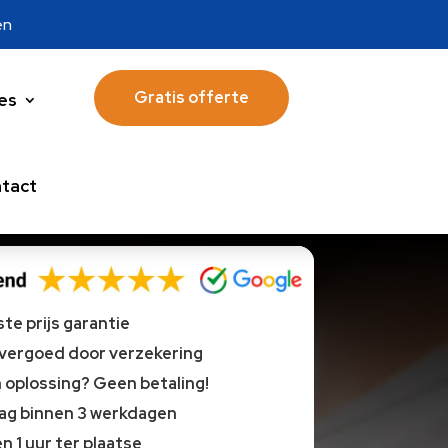
en
Gratis offerte
es
tact
te prijs garantie
 vergoed door verzekering
oplossing? Geen betaling!
lag binnen 3 werkdagen
n 1 uur ter plaatse