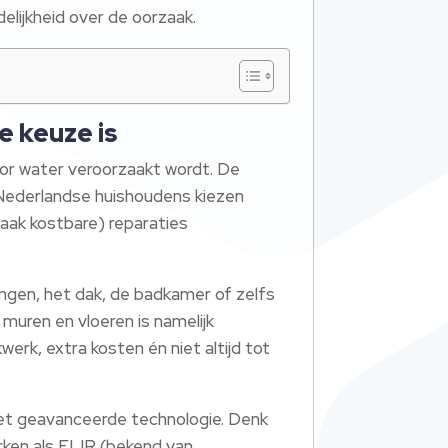
delijkheid over de oorzaak.
e keuze is
door water veroorzaakt wordt. De
er Nederlandse huishoudens kiezen
vaak kostbare) reparaties
ingen, het dak, de badkamer of zelfs
n muren en vloeren is namelijk
erk, extra kosten én niet altijd tot
e met geavanceerde technologie. Denk
rken als FLIR (bekend van