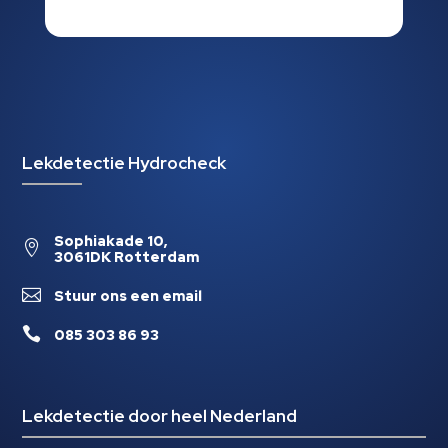
Lekdetectie Hydrocheck
Sophiakade 10,

3061DK Rotterdam

Stuur ons een email

085 303 86 93
Lekdetectie door heel Nederland