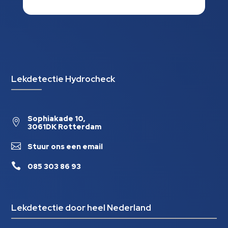
Lekdetectie Hydrocheck
Sophiakade 10,

3061DK Rotterdam

Stuur ons een email

085 303 86 93
Lekdetectie door heel Nederland