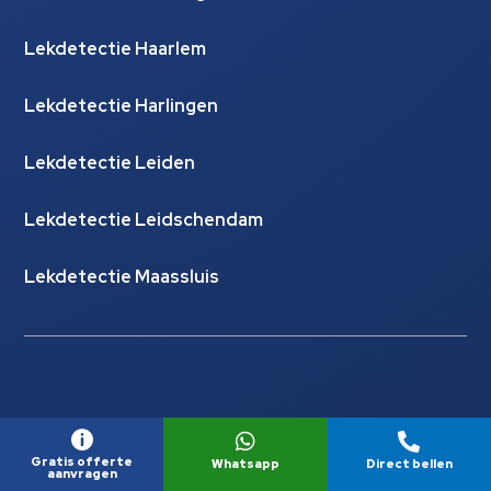
Lekdetectie Haarlem
Lekdetectie Harlingen
Lekdetectie Leiden
Lekdetectie Leidschendam
Lekdetectie Maassluis



© Copyright Lekdetectie Hydrocheck |
Website laten
Gratis offerte
Whatsapp
Direct bellen
aanvragen