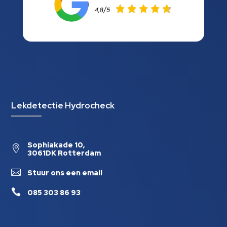
Lekdetectie Hydrocheck
Sophiakade 10,

3061DK Rotterdam

Stuur ons een email

085 303 86 93