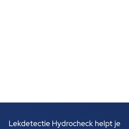
Je vertrouwt op je neus, want een muffe geur,
schimmelvorming of een natte lucht zonder duidelijke
vlekken wijst vaak op verborgen lekkage. Zulke signalen
zijn vaak het eerste wat je opvalt. Meestal gaat het
om lekkages bij leidingen, rioolbuizen of je cv-
installatie....
Lekdetectie Hydrocheck helpt je