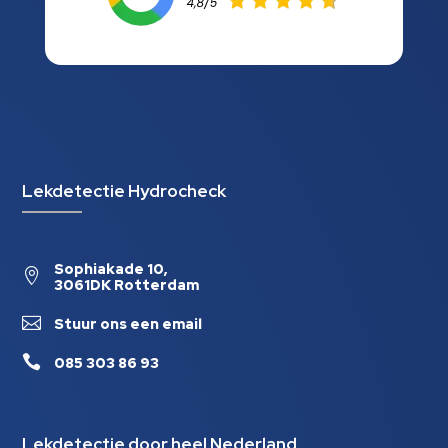
Lekdetectie Hydrocheck
Sophiakade 10,

3061DK Rotterdam

Stuur ons een email

085 303 86 93
Lekdetectie door heel Nederland