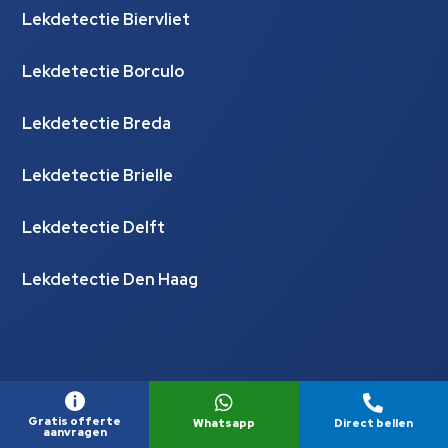
Lekdetectie Biervliet
Lekdetectie Borculo
Lekdetectie Breda
Lekdetectie Brielle
Lekdetectie Delft
Lekdetectie Den Haag



Lekdetectie Groningen
Gratis offerte
Whatsapp
Direct bellen
aanvragen