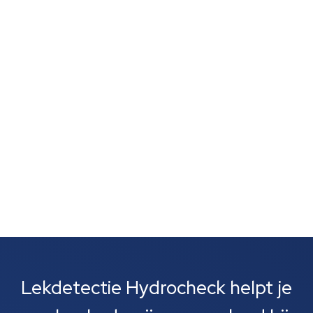
schimmelvorming of een natte lucht zonder duidelijke
vlekken wijst vaak op verborgen lekkage. Zulke signalen
zijn vaak het eerste wat je opvalt. Meestal gaat het
om lekkages bij leidingen, rioolbuizen of je cv-
installatie....
Lekdetectie Hydrocheck helpt je