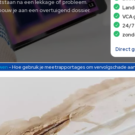
ontstaan na een lekkage of probleem.
Lande
ouw je aan een overtuigend dossier.
VCA 
24/7
zond
Direct 
uwen
-
Hoe gebruik je meetrapportages om vervolgschade aan 