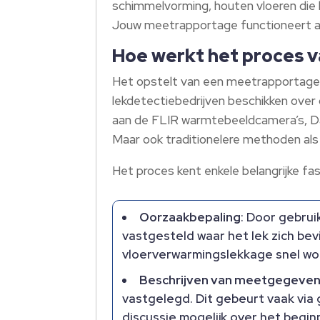
schimmelvorming, houten vloeren die b
Jouw meetrapportage functioneert als
Hoe werkt het proces v
Het opstelt van een meetrapportage
lekdetectiebedrijven beschikken over
aan de FLIR warmtebeeldcamera’s, Da
Maar ook traditionelere methoden als e
Het proces kent enkele belangrijke fa
Oorzaakbepaling
: Door gebrui
vastgesteld waar het lek zich be
vloerverwarmingslekkage snel wo
Beschrijven van meetgegeve
vastgelegd. Dit gebeurt vaak via 
discussie mogelijk over het begi