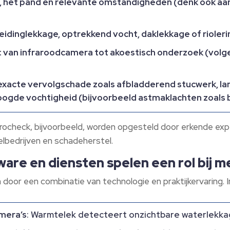
e, het pand en relevante omstandigheden (denk ook aan
leidinglekkage, optrekkend vocht, daklekkage of riole
 van infraroodcamera tot akoestisch onderzoek (volg
 exacte vervolgschade zoals afbladderend stucwerk, l
hoogde vochtigheid (bijvoorbeeld astmaklachten zoals
check, bijvoorbeeld, worden opgesteld door erkende expert
elbedrijven en schadeherstel.
ware en diensten spelen een rol bij
or een combinatie van technologie en praktijkervaring. 
mera’s
: Warmtelek detecteert onzichtbare waterlekkag