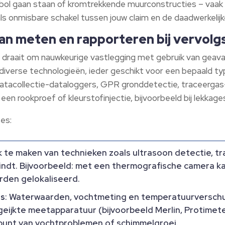
ol gaan staan of kromtrekkende muurconstructies – vaak pa
 onmisbare schakel tussen jouw claim en de daadwerkelijk
an meten en rapporteren bij vervol
 draait om nauwkeurige vastlegging met gebruik van gea
 diverse technologieën, ieder geschikt voor een bepaald t
tacollectie-dataloggers, GPR gronddetectie, traceergas
en rookproef of kleurstofinjectie, bijvoorbeeld bij lekkages
ses:
k te maken van technieken zoals ultrasoon detectie, t
vindt. Bijvoorbeeld: met een thermografische camera k
rden gelokaliseerd.
ns
: Waterwaarden, vochtmeting en temperatuurverschu
geijkte meetapparatuur (bijvoorbeeld Merlin, Protimete
npunt van vochtproblemen of schimmelgroei.