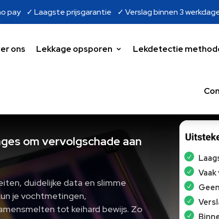
o pay ✓ Laagste prijsgarantie ✓ Verslag binnen 3 werkdag
er ons
Lekkage opsporen
Lekdetectie method
Con
ages om vervolgschade aan
Laags
Vaak
eiten, duidelijke data en slimme
Geen 
kun je vochtmetingen,
Vers
samensmelten tot keihard bewijs. Zo
Binne