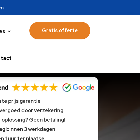
en
Gratis offerte
es
tact
te prijs garantie
 vergoed door verzekering
oplossing? Geen betaling!
lag binnen 3 werkdagen
n 1 uur ter plaatse