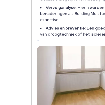
Vervolganalyse
: Hierin worde
benaderingen als Building Moistu
expertise.
Advies en preventie
: Een goe
van droogtechniek of het isoler