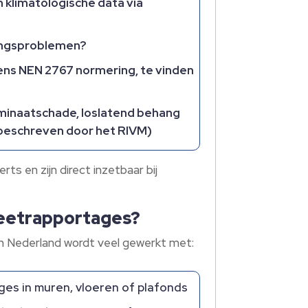
 klimatologische data via
ringsproblemen?
ens NEN 2767 normering, te vinden
aminaatschade, loslatend behang
 beschreven door het RIVM)
s en zijn direct inzetbaar bij
 meetrapportages?
In Nederland wordt veel gewerkt met:
es in muren, vloeren of plafonds