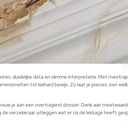
feiten, duidelijke data en slimme interpretatie. Met meetr
amensmelten tot keihard bewijs. Zo laat je precies zien we
ouw je aan een overtuigend dossier. Denk aan meetwaardes,
ng de verzekeraar uitleggen wat er ná de lekkage heeft ges