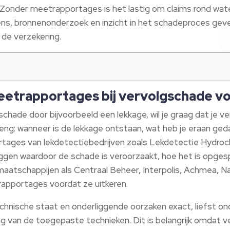
it. Zonder meetrapportages is het lastig om claims rond w
s, bronnenonderzoek en inzicht in het schadeproces geven
de verzekering.
meetrapportages bij vervolgschade vo
chade door bijvoorbeeld een lekkage, wil je graag dat je 
streng: wanneer is de lekkage ontstaan, wat heb je eraan ge
ages van lekdetectiebedrijven zoals Lekdetectie Hydroc
leggen waardoor de schade is veroorzaakt, hoe het is opg
maatschappijen als Centraal Beheer, Interpolis, Achmea, N
rapportages voordat ze uitkeren.
hnische staat en onderliggende oorzaken exact, liefst on
ag van de toegepaste technieken. Dit is belangrijk omdat 