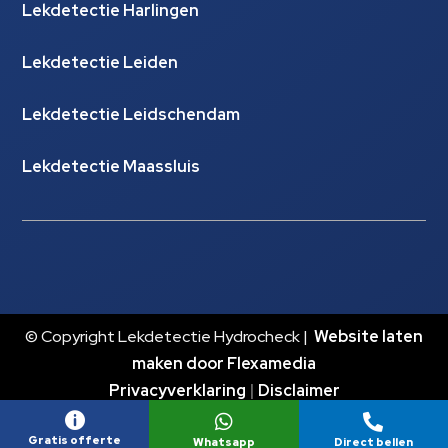
Lekdetectie Harlingen
Lekdetectie Leiden
Lekdetectie Leidschendam
Lekdetectie Maassluis
© Copyright Lekdetectie Hydrocheck |
Website laten
maken door Flexamedia
Privacyverklaring
|
Disclaimer



Gratis offerte
Whatsapp
Direct bellen