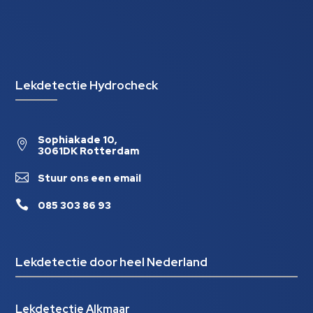
Lekdetectie Hydrocheck
Sophiakade 10,

3061DK Rotterdam

Stuur ons een email

085 303 86 93
Lekdetectie door heel Nederland
Lekdetectie Alkmaar