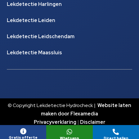
Lekdetectie Harlingen
Lekdetectie Leiden
Lekdetectie Leidschendam
Lekdetectie Maassluis
© Copyright Lekdetectie Hydrocheck |
Website laten
maken door Flexamedia
Privacyverklaring
|
Disclaimer



Gratis offerte
Whatsapp
Direct bellen