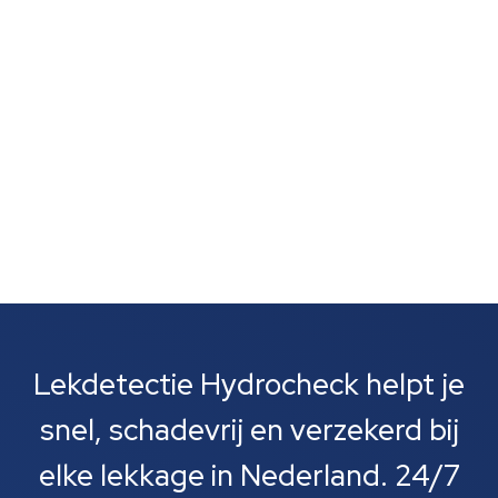
zijn vaak het eerste wat je opvalt. Meestal gaat het
om lekkages bij leidingen, rioolbuizen of je cv-
installatie....
Lekdetectie Hydrocheck helpt je
snel, schadevrij en verzekerd bij
elke lekkage in Nederland. 24/7