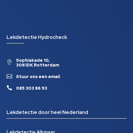
Lekdetectie Hydrocheck
Sophiakade 10,

3061DK Rotterdam

Stuur ons een email

085 303 86 93
Lekdetectie door heel Nederland
Lekdetectie Alkmaar