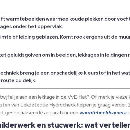
t warmtebeelden waarmee koude plekken door vocht 
kages onder het oppervlak.
imte of leiding geblazen. Komt rook ergens uit de muur
et geluidsgolven om in beelden, lekkages in leidingen 
hniek breng je een onschadelijke kleurstof in het wate
route duidelijk.
wijfel je aan een lekkage in de VvE-flat? Of merk je vieze 
sten van Lekdetectie Hydrocheck helpen je graag verder. 
et gespecialiseerde apparatuur een
warmtebeeldcamera
i
hilderwerk en stucwerk: wat vertelle