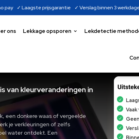
o pay ✓ Laagste prijsgarantie ✓ Verslag binnen 3 werkdag
er ons
Lekkage opsporen
Lekdetectie method
Con
is van kleurveranderingen in
Laags
Vaak
ek, een donkere waas of vergeelde
Geen 
rk je verkleuringen of zelfs
Vers
pel water ontdekt. Een
Binne