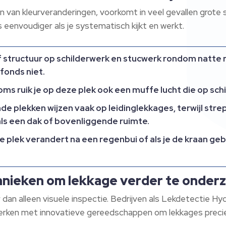
ren van kleurveranderingen, voorkomt in veel gevallen grot
is eenvoudiger als je systematisch kijkt en werkt.
of structuur op schilderwerk en stucwerk rondom natte
fonds niet.
Soms ruik je op deze plek ook een muffe lucht die op sc
de plekken wijzen vaak op leidinglekkages, terwijl str
als een dak of bovenliggende ruimte.
plek verandert na een regenbui of als je de kraan gebr
hnieken om lekkage verder te onder
dan alleen visuele inspectie. Bedrijven als Lekdetectie Hy
werken met innovatieve gereedschappen om lekkages precies