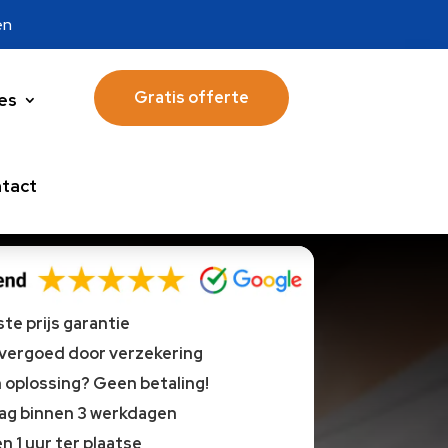
en
Gratis offerte
es
tact
te prijs garantie
 vergoed door verzekering
oplossing? Geen betaling!
lag binnen 3 werkdagen
n 1 uur ter plaatse