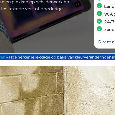
en en plekken op schilderwerk en
Lande
 loslatende verf of poederige
VCA 
24/7
zond
Direct 
wen
-
Hoe herken je lekkage op basis van kleurveranderingen i