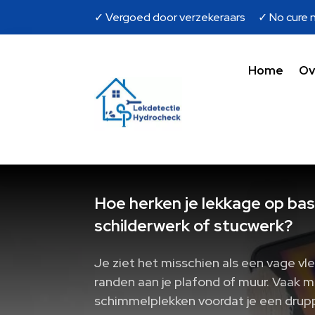
✓ Vergoed door verzekeraars ✓ No cure n
Home
Ov
Hoe herken je lekkage op bas
schilderwerk of stucwerk?
Je ziet het misschien als een vage vl
randen aan je plafond of muur. Vaak me
schimmelplekken voordat je een drup