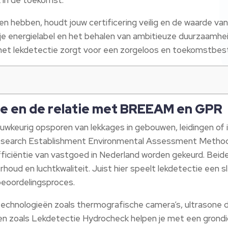
n hebben, houdt jouw certificering veilig en de waarde va
n je energielabel en het behalen van ambitieuze duurzaam
et lekdetectie zorgt voor een zorgeloos en toekomstbest
tie en de relatie met BREEAM en GPR
auwkeurig opsporen van lekkages in gebouwen, leidingen of 
Research Establishment Environmental Assessment Metho
ciëntie van vastgoed in Nederland worden gekeurd. Beide c
houd en luchtkwaliteit. Juist hier speelt lekdetectie een s
 beoordelingsproces.
echnologieën zoals thermografische camera’s, ultrasone
en zoals Lekdetectie Hydrocheck helpen je met een grondi