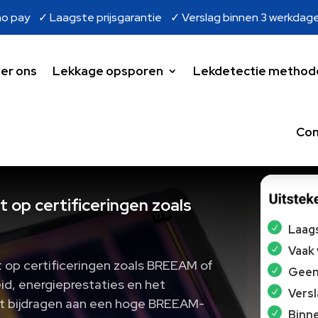
o pay ✓ Laagste prijsgarantie ✓ Verslag binnen 3 werkdag
er ons
Lekkage opsporen
Lekdetectie method
Con
t op certificeringen zoals
Laags
Vaak
 op certificeringen zoals BREEAM of
Geen 
id, energieprestaties en het
Vers
t bijdragen aan een hoge BREEAM-
Binne