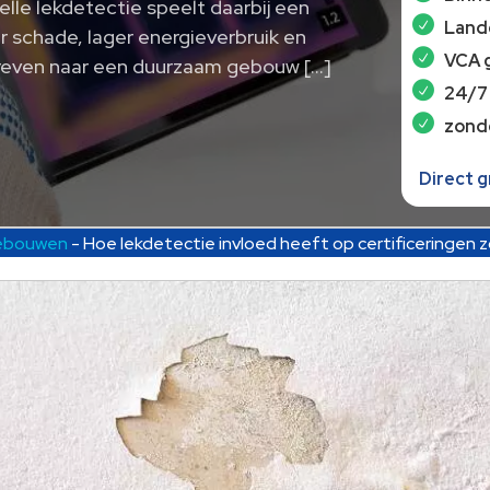
le lekdetectie speelt daarbij een
Lande
r schade, lager energieverbruik en
VCA 
treven naar een duurzaam gebouw […]
24/7
zond
Direct 
gebouwen
-
Hoe lekdetectie invloed heeft op certificeringen 