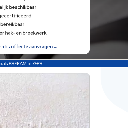
lijk beschikbaar
gecertificeerd
 bereikbaar
er hak- en breekwerk
gratis offerte aanvragen→
zoals BREEAM of GPR.