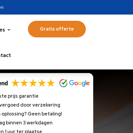
en
Gratis offerte
es
tact
te prijs garantie
 vergoed door verzekering
oplossing? Geen betaling!
lag binnen 3 werkdagen
n 1 uur ter plaatse