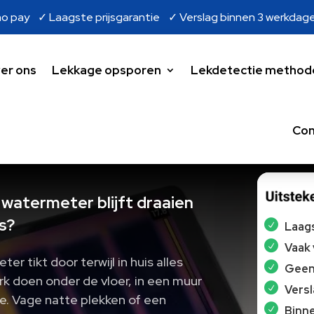
o pay ✓ Laagste prijsgarantie ✓ Verslag binnen 3 werkdag
er ons
Lekkage opsporen
Lekdetectie method
Con
e watermeter blijft draaien
s?
Laags
Vaak
r tikt door terwijl in huis alles
Geen 
erk doen onder de vloer, in een muur
Vers
mte. Vage natte plekken of een
Binne