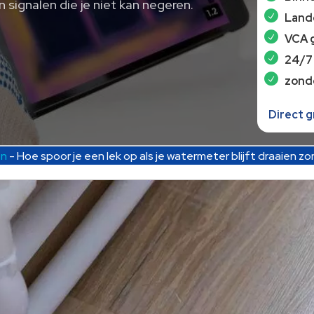
 signalen die je niet kan negeren.
Lande
VCA 
24/7
zond
Direct 
en
-
Hoe spoor je een lek op als je watermeter blijft draaien z