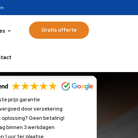
en
Gratis offerte
es
tact
te prijs garantie
 vergoed door verzekering
oplossing? Geen betaling!
lag binnen 3 werkdagen
n 1 uur ter plaatse