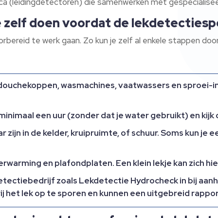
ca (leidingdetectoren) die samenwerken met gespecialisee
 zelf doen voordat de lekdetectiesp
orbereid te werk gaan. Zo kun je zelf al enkele stappen doo
, douchekoppen, wasmachines, vaatwassers en sproei-in
nimaal een uur (zonder dat je water gebruikt) en kijk 
ar zijn in de kelder, kruipruimte, of schuur. Soms kun je
rwarming en plafondplaten. Een klein lekje kan zich hier
etectiebedrijf zoals Lekdetectie Hydrocheck in bij aa
ij het lek op te sporen en kunnen een uitgebreid rappo