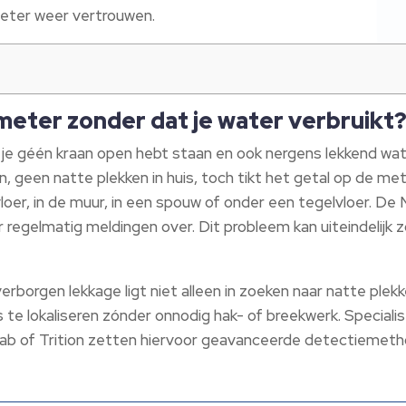
meter weer vertrouwen.
meter zonder dat je water verbruikt
l je géén kraan open hebt staan en ook nergens lekkend wate
geen natte plekken in huis, toch tikt het getal op de mete
vloer, in de muur, in een spouw of onder een tegelvloer. De
r regelmatig meldingen over. Dit probleem kan uiteindelijk
erborgen lekkage ligt niet alleen in zoeken naar natte pl
s te lokaliseren zónder onnodig hak- of breekwerk. Specia
kLab of Trition zetten hiervoor geavanceerde detectiemeth