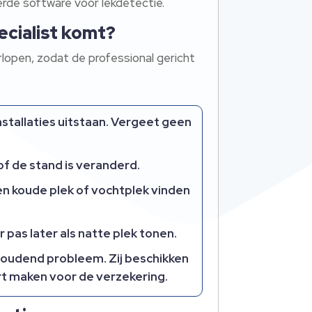
rde software voor lekdetectie.
ecialist komt?
rlopen, zodat de professional gericht
stallaties uitstaan. Vergeet geen
of de stand is veranderd.
 een koude plek of vochtplek vinden
 pas later als natte plek tonen.
nhoudend probleem. Zij beschikken
rt maken voor de verzekering.