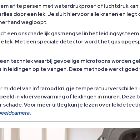
em af te persen met waterdrukproef of luchtdruk kan
rlies door een lek. Je sluit hiervoor alle kranen en leg
amerhand wegloopt.
rdt een onschadelijk gasmengsel in het leidingsysteem
nste lek. Met een speciale detector wordt het gas opge
is een techniek waarbij gevoelige microfoons worden g
in leidingen op te vangen. Deze methode werkt goed v
iddel van infrarood krijg je temperatuurverschillen in
rbeeld in vloerverwarming of leidingen in muren. Deze t
r schade. Voor meer uitleg kun je lezen over lekdete
ebeeldcamera
.