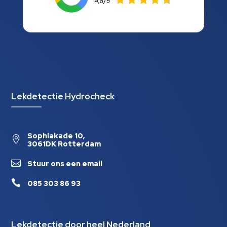
Lekdetectie Hydrocheck
Sophiakade 10,

3061DK Rotterdam

Stuur ons een email

085 303 86 93
Lekdetectie door heel Nederland