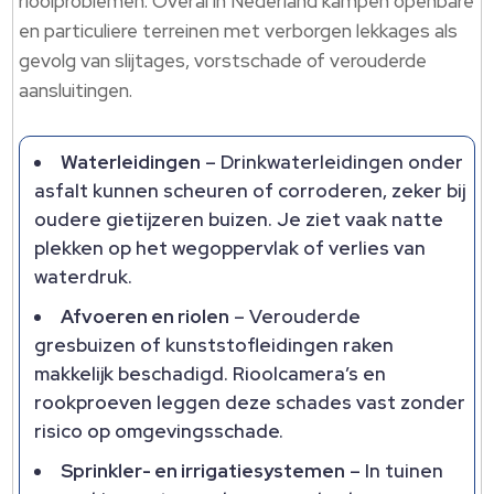
rioolproblemen. Overal in Nederland kampen openbare
en particuliere terreinen met verborgen lekkages als
gevolg van slijtages, vorstschade of verouderde
aansluitingen.
Waterleidingen
– Drinkwaterleidingen onder
asfalt kunnen scheuren of corroderen, zeker bij
oudere gietijzeren buizen. Je ziet vaak natte
plekken op het wegoppervlak of verlies van
waterdruk.
Afvoeren en riolen
– Verouderde
gresbuizen of kunststofleidingen raken
makkelijk beschadigd. Rioolcamera’s en
rookproeven leggen deze schades vast zonder
risico op omgevingsschade.
Sprinkler- en irrigatiesystemen
– In tuinen