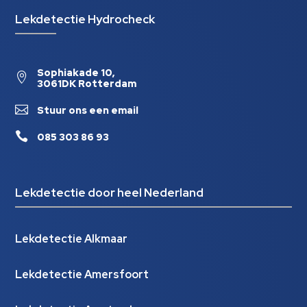
Lekdetectie Hydrocheck
Sophiakade 10,

3061DK Rotterdam

Stuur ons een email

085 303 86 93
Lekdetectie door heel Nederland
Lekdetectie Alkmaar
Lekdetectie Amersfoort