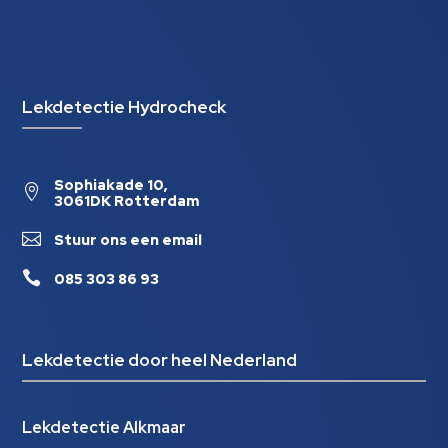
Lekdetectie Hydrocheck
Sophiakade 10,

3061DK Rotterdam

Stuur ons een email

085 303 86 93
Lekdetectie door heel Nederland
Lekdetectie Alkmaar