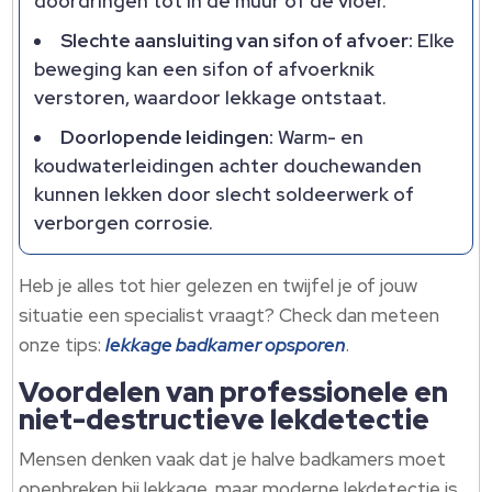
doordringen tot in de muur of de vloer.
Slechte aansluiting van sifon of afvoer:
Elke
beweging kan een sifon of afvoerknik
verstoren, waardoor lekkage ontstaat.
Doorlopende leidingen:
Warm- en
koudwaterleidingen achter douchewanden
kunnen lekken door slecht soldeerwerk of
verborgen corrosie.
Heb je alles tot hier gelezen en twijfel je of jouw
situatie een specialist vraagt? Check dan meteen
onze tips:
lekkage badkamer opsporen
.
Voordelen van professionele en
niet-destructieve lekdetectie
Mensen denken vaak dat je halve badkamers moet
openbreken bij lekkage, maar moderne lekdetectie is