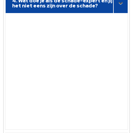
4. Wat doe je als de schade-expert en jij
het niet eens zijn over de schade?