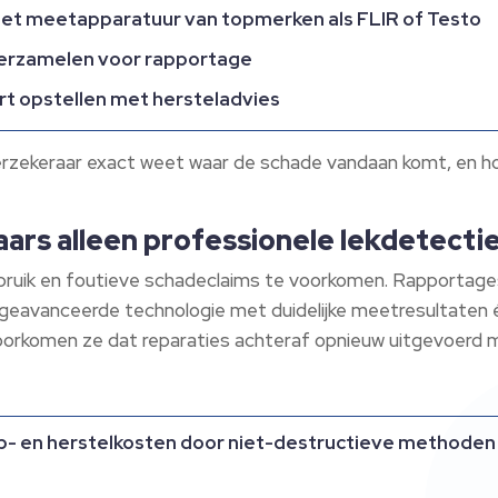
et meetapparatuur van topmerken als FLIR of Testo
erzamelen voor rapportage
ort opstellen met hersteladvies
rzekeraar exact weet waar de schade vandaan komt, en hoe 
ars alleen professionele lekdetect
bruik en foutieve schadeclaims te voorkomen. Rapportages
eavanceerde technologie met duidelijke meetresultaten é
 voorkomen ze dat reparaties achteraf opnieuw uitgevoerd
- en herstelkosten door niet-destructieve methoden z