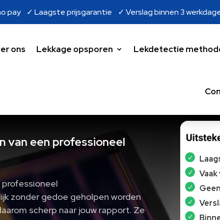
o pay ✓ Laagste prijsgarantie ✓ Verslag binnen 3 werkdag
er ons
Lekkage opsporen
Lekdetectie method
Con
 van een professioneel
Laags
Vaak
 professioneel
Geen 
lijk zonder gedoe geholpen worden
Vers
daarom scherp naar jouw rapport. Ze
Binne