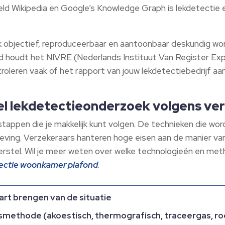
eeld Wikipedia en Google’s Knowledge Graph is lekdetectie 
k objectief, reproduceerbaar en aantoonbaar deskundig wo
and houdt het NIVRE (Nederlands Instituut Van Register Exp
roleren vaak of het rapport van jouw lekdetectiebedrijf a
el lekdetectieonderzoek volgens ve
stappen die je makkelijk kunt volgen. De technieken die wo
ving. Verzekeraars hanteren hoge eisen aan de manier van
erstel. Wil je meer weten over welke technologieën en met
ectie woonkamer plafond
.
aart brengen van de situatie
ksmethode (akoestisch, thermografisch, traceergas, r