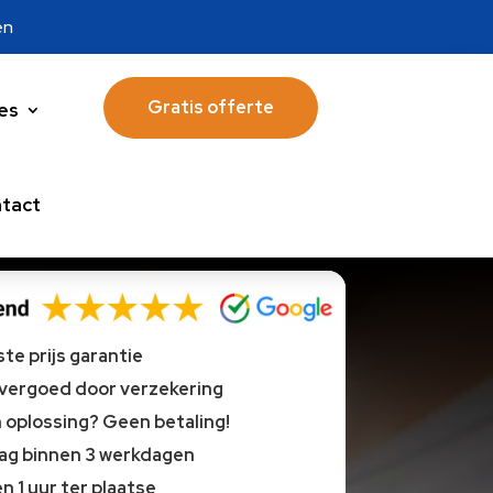
en
Gratis offerte
es
tact
te prijs garantie
 vergoed door verzekering
oplossing? Geen betaling!
lag binnen 3 werkdagen
n 1 uur ter plaatse