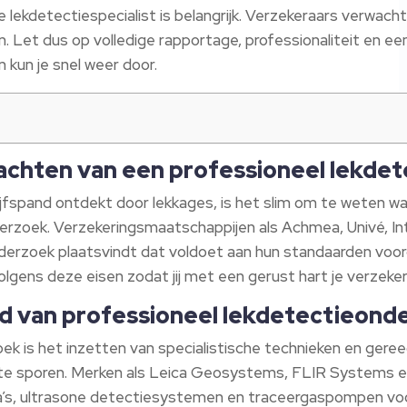
ekdetectiespecialist is belangrijk. Verzekeraars verwacht
n. Let dus op volledige rapportage, professionaliteit en ee
 kun je snel weer door.
achten van een professioneel lekde
rijfspand ontdekt door lekkages, is het slim om te weten 
erzoek. Verzekeringsmaatschappijen als Achmea, Univé, In
onderzoek plaatsvindt dat voldoet aan hun standaarden vo
ens deze eisen zodat jij met een gerust hart je verzekeri
nd van professioneel lekdetectieond
ek is het inzetten van specialistische technieken en ger
 te sporen. Merken als Leica Geosystems, FLIR Systems 
’s, ultrasone detectiesystemen en traceergaspompen vo