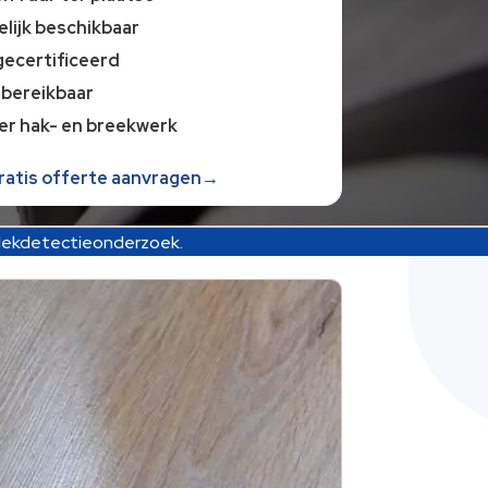
lijk beschikbaar
gecertificeerd
 bereikbaar
er hak- en breekwerk
gratis offerte aanvragen→
 lekdetectieonderzoek.