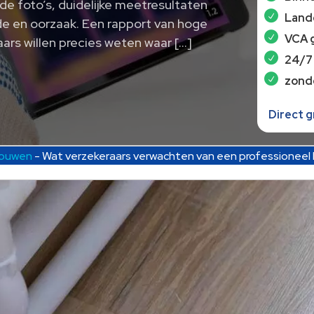
e foto’s, duidelijke meetresultaten
Lande
ade en oorzaak. Een rapport van hoge
VCA 
aars willen precies weten waar […]
24/7
zond
Direct 
bouwen
-
Wat verzekeraars verwachten van een professioneel