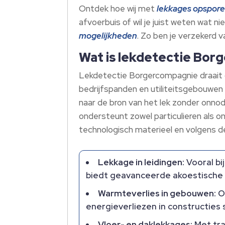
Ontdek hoe wij met
lekkages opspor
afvoerbuis of wil je juist weten wat n
mogelijkheden
. Zo ben je verzekerd
Wat is lekdetectie Borg
Lekdetectie Borgercompagnie draait 
bedrijfspanden en utiliteitsgebouwe
naar de bron van het lek zonder onnod
ondersteunt zowel particulieren als 
technologisch materieel en volgens
Lekkage in leidingen:
Vooral bi
biedt geavanceerde akoestische d
Warmteverlies in gebouwen:
O
energieverliezen in constructies s
Vloer- en daklekkages:
Met tra