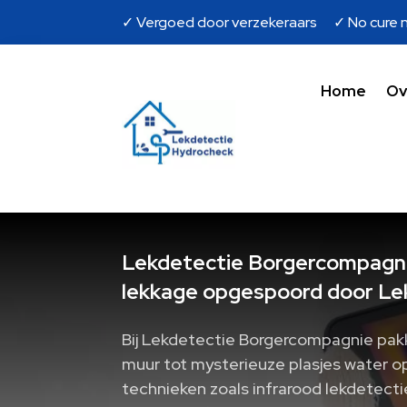
✓ Vergoed door verzekeraars ✓ No cure n
Home
Ov
Lekdetectie Borgercompagnie
lekkage opgespoord door Le
Bij Lekdetectie Borgercompagnie pakke
muur tot mysterieuze plasjes water o
technieken zoals infrarood lekdetecti