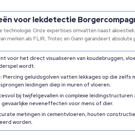
ieën voor lekdetectie Borgercompag
te technologie. Onze expertises omvatten naast akoestiek
an merken als FLIR, Trotec en Gann garandeert absolute p
ënt voor het direct visualiseren van koudebruggen, vl
derspel wordt.
:
Piercing geluidsgolven vatten lekkages op die zelfs 
sprongen leidingen diep in muren of vloeren.
svol bij twijfelgevallen in complexe leidingstructuren
 gevaarlijke neveneffecten voor mens of dier.
curate metingen in cementvloeren, houten constructi
seerd worden.