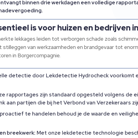
ntvangt binnen drie werkdagen een volledige rapportag
schadevergoeding.
entieel is voor huizen en bedrijven
erkte lekkages leiden tot verborgen schade zoals schimmel
et stilleggen van werkzaamheden en brandgevaar tot enorme
ntoren in Borgercompagnie.
lle detectie door Lekdetectie Hydrocheck voorkomt er
e rapportages zijn standaard opgesteld volgens de e
 aan partijen die bij het Verbond van Verzekeraars zi
proactief te handelen behoud je de waarde en veilighe
en breekwerk:
Met onze lekdetectie technologie besch