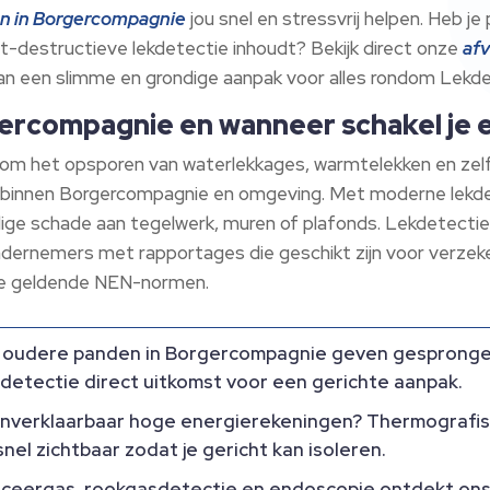
en in Borgercompagnie
jou snel en stressvrij helpen. Heb 
iet-destructieve lekdetectie inhoudt? Bekijk direct onze
afv
 van een slimme en grondige aanpak voor alles rondom Lek
ercompagnie en wanneer schakel je ee
om het opsporen van waterlekkages, warmtelekken en zelf
n binnen Borgercompagnie en omgeving. Met moderne lekdet
ige schade aan tegelwerk, muren of plafonds. Lekdetectie H
ondernemers met rapportages die geschikt zijn voor verze
 de geldende NEN-normen.
j oudere panden in Borgercompagnie geven gesprongen
etectie direct uitkomst voor een gerichte aanpak.
nverklaarbaar hoge energierekeningen? Thermografis
nel zichtbaar zodat je gericht kan isoleren.
ceergas, rookgasdetectie en endoscopie ontdekt ons 