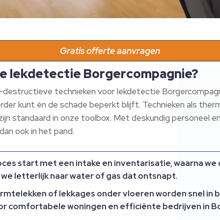
Gratis offerte aanvragen
le lekdetectie Borgercompagnie?
t-destructieve technieken voor lekdetectie Borgercompagnie.
erder kunt én de schade beperkt blijft. Technieken als the
ijn standaard in onze toolbox. Met deskundig personeel en
 dan ook in het pand.
ces start met een intake en inventarisatie, waarna we
we letterlijk naar water of gas dat ontsnapt.
mtelekken of lekkages onder vloeren worden snel in b
or comfortabele woningen en efficiënte bedrijven in 