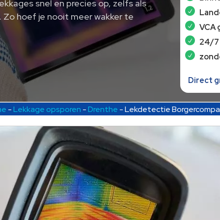
ekkages snel en precies op, zelfs als
Lande
. Zo hoef je nooit meer wakker te
VCA 
24/7
zond
Direct 
me
-
Lekkage opsporen
-
Drenthe
-
Lekdetectie Borgercompa