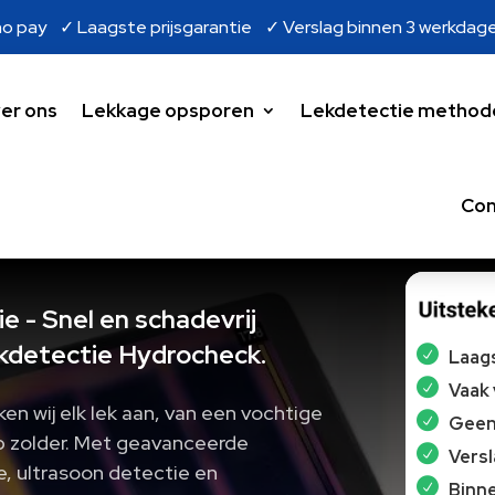
o pay ✓ Laagste prijsgarantie ✓ Verslag binnen 3 werkdag
er ons
Lekkage opsporen
Lekdetectie method
Con
 - Snel en schadevrij
kdetectie Hydrocheck.
Laags
Vaak
n wij elk lek aan, van een vochtige
Geen 
p zolder. Met geavanceerde
Vers
e, ultrasoon detectie en
Binne