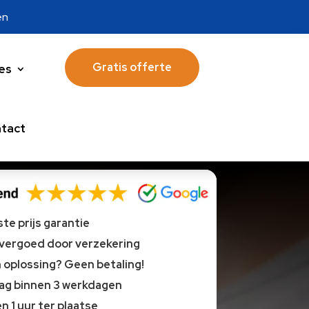
en
Gratis offerte
es
tact
te prijs garantie
 vergoed door verzekering
oplossing? Geen betaling!
lag binnen 3 werkdagen
n 1 uur ter plaatse