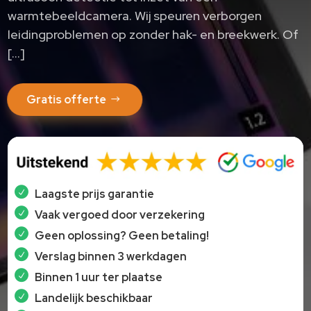
warmtebeeldcamera.​ Wij speuren verborgen
leidingproblemen op zonder hak- en breekwerk.​ Of
[…]
Gratis offerte
Laagste prijs garantie
Vaak vergoed door verzekering
Geen oplossing? Geen betaling!
Verslag binnen 3 werkdagen
Binnen 1 uur ter plaatse
Landelijk beschikbaar