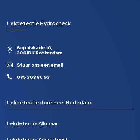
Lekdetectie Hydrocheck
Sophiakade 10,

3061DK Rotterdam

Stuur ons een email

085 303 86 93
Lekdetectie door heel Nederland
Lekdetectie Alkmaar
Lekdetectie Amersfoort