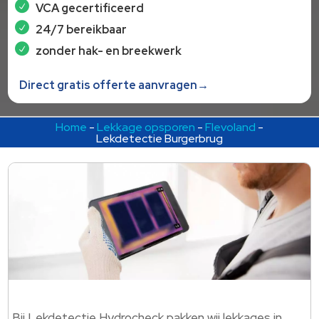
VCA gecertificeerd
24/7 bereikbaar
zonder hak- en breekwerk
Direct gratis offerte aanvragen→
Home
-
Lekkage opsporen
-
Flevoland
-
Lekdetectie Burgerbrug
Bij Lekdetectie Hydrocheck pakken wij lekkages in