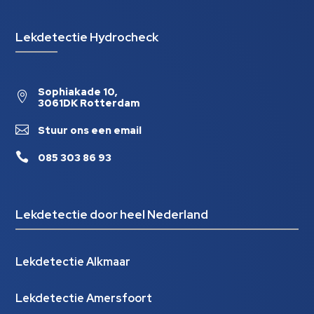
Lekdetectie Hydrocheck
Sophiakade 10,

3061DK Rotterdam

Stuur ons een email

085 303 86 93
Lekdetectie door heel Nederland
Lekdetectie Alkmaar
Lekdetectie Amersfoort