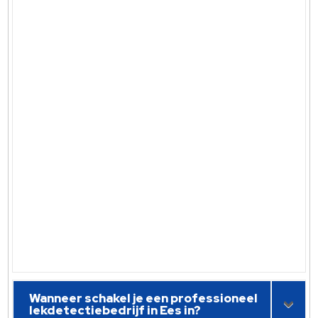
Wanneer schakel je een professioneel
lekdetectiebedrijf in Ees in?