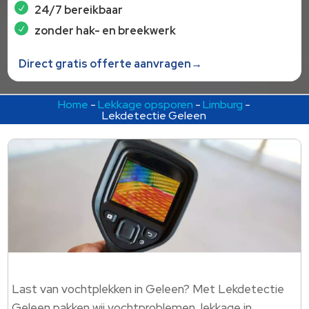
24/7 bereikbaar
zonder hak- en breekwerk
Direct gratis offerte aanvragen→
Home
-
Lekkage opsporen
-
Limburg
-
Lekdetectie Geleen
Last van vochtplekken in Geleen? Met Lekdetectie
Geleen pakken wij vochtproblemen, lekkage in