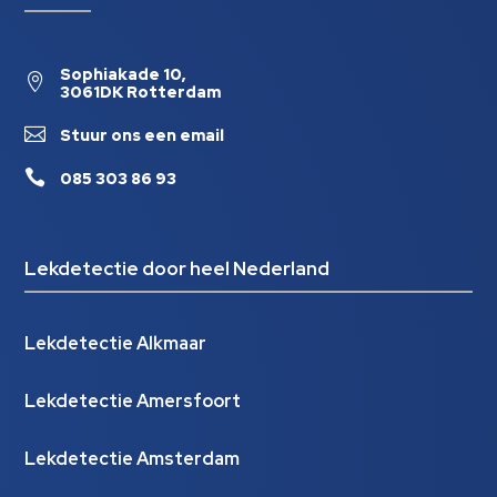
Sophiakade 10,

3061DK Rotterdam

Stuur ons een email

085 303 86 93
Lekdetectie door heel Nederland
Lekdetectie Alkmaar
Lekdetectie Amersfoort
Lekdetectie Amsterdam