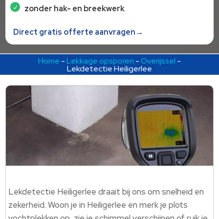
zonder hak- en breekwerk
Direct gratis offerte aanvragen→
Home
-
Lekkage opsporen
-
Overijssel
-
Lekdetectie Heiligerlee
Lekdetectie Heiligerlee draait bij ons om snelheid en
zekerheid. Woon je in Heiligerlee en merk je plots
vochtplekken op, zie je schimmel verschijnen of ruik je