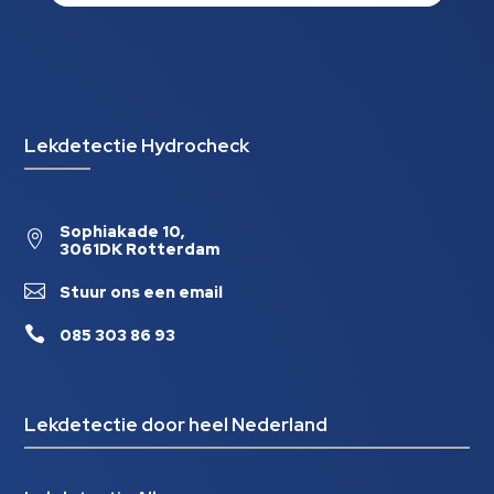
Lekdetectie Hydrocheck
Sophiakade 10,

3061DK Rotterdam

Stuur ons een email

085 303 86 93
Lekdetectie door heel Nederland