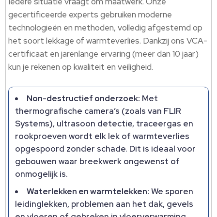
Iedere situatie vraagt om maatwerk.​ Onze
gecertificeerde experts gebruiken moderne
technologieën en methoden, volledig afgestemd op
het soort lekkage of warmteverlies.​ Dankzij ons VCA-
certificaat en jarenlange ervaring (meer dan 10 jaar)
kun je rekenen op kwaliteit en veiligheid.​
Non-destructief onderzoek:
Met
thermografische camera’s (zoals van FLIR
Systems), ultrasoon detectie, traceergas en
rookproeven wordt elk lek of warmteverlies
opgespoord zonder schade.​ Dit is ideaal voor
gebouwen waar breekwerk ongewenst of
onmogelijk is.​
Waterlekken en warmtelekken:
We sporen
leidinglekken, problemen aan het dak, gevels
en vloeren of gebreken in vloerverwarming,