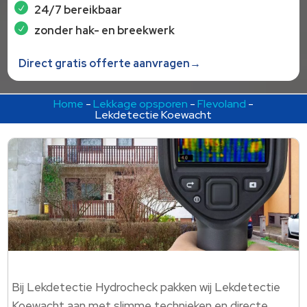
24/7 bereikbaar
zonder hak- en breekwerk
Direct gratis offerte aanvragen→
Home
-
Lekkage opsporen
-
Flevoland
-
Lekdetectie Koewacht
Bij Lekdetectie Hydrocheck pakken wij Lekdetectie
Koewacht aan met slimme technieken en directe