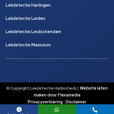
Lekdetectie Harlingen
Lekdetectie Leiden
Lekdetectie Leidschendam
Lekdetectie Maassluis
© Copyright Lekdetectie Hydrocheck |
Website laten
maken door Flexamedia
Privacyverklaring
|
Disclaimer


