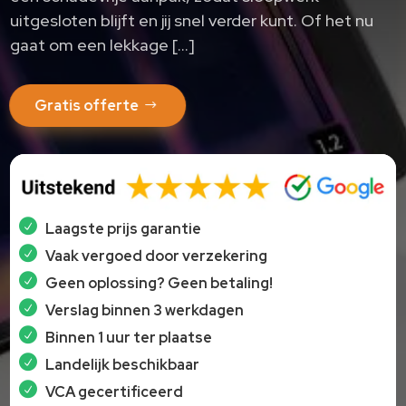
uitgesloten blijft en jij snel verder kunt.​ Of het nu
gaat om een lekkage […]
Gratis offerte
Laagste prijs garantie
Vaak vergoed door verzekering
Geen oplossing? Geen betaling!
Verslag binnen 3 werkdagen
Binnen 1 uur ter plaatse
Landelijk beschikbaar
VCA gecertificeerd