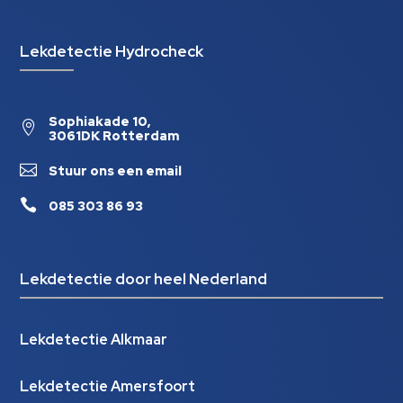
Lekdetectie Hydrocheck
Sophiakade 10,

3061DK Rotterdam

Stuur ons een email

085 303 86 93
Lekdetectie door heel Nederland
Lekdetectie Alkmaar
Lekdetectie Amersfoort