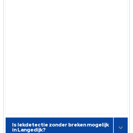
Is lekdetectie zonder breken mogelijk
in Langedijk?