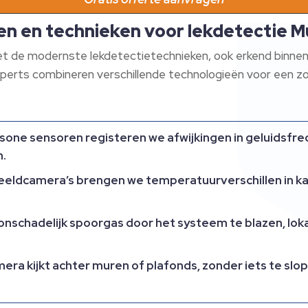
 en technieken voor lekdetectie 
 met de modernste lekdetectietechnieken, ook erkend binne
perts combineren verschillende technologieën voor een zo 
sone sensoren registeren we afwijkingen in geluidsfreq
.​
ldcamera’s brengen we temperatuurverschillen in k
schadelijk spoorgas door het systeem te blazen, loka
mera kijkt achter muren of plafonds, zonder iets te s