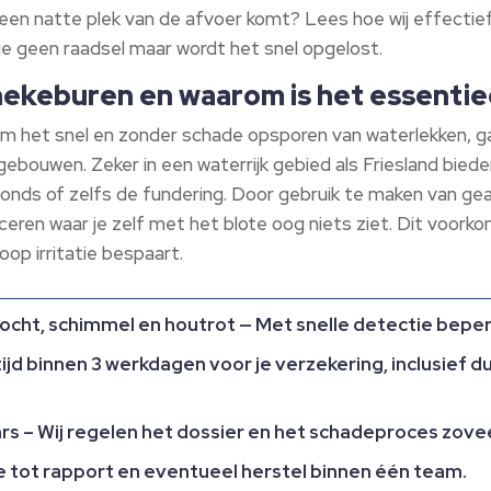
t een natte plek van de afvoer komt? Lees hoe wij effecti
age geen raadsel maar wordt het snel opgelost.​
nekeburen en waarom is het essentie
m het snel en zonder schade opsporen van waterlekken, g
sgebouwen.​ Zeker in een waterrijk gebied als Friesland bie
fonds of zelfs de fundering.​ Door gebruik te maken van g
eren waar je zelf met het blote oog niets ziet.​ Dit voor
oop irritatie bespaart.​
ht, schimmel en houtrot — Met snelle detectie beperk
tijd binnen 3 werkdagen voor je verzekering, inclusief du
s – Wij regelen het dossier en het schadeproces zoveel 
 tot rapport en eventueel herstel binnen één team.​