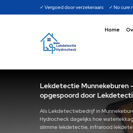
✓ Vergoed door verzekeraars ✓ No cure n
Home
Ov
Lekdetectie Munnekeburen - 
opgespoord door Lekdetecti
Als Lekdetectiebedrijf in Munnekebur
Hydrocheck dagelijks hoe waterlekkage
slimme lekdetectie, infrarood lekdet