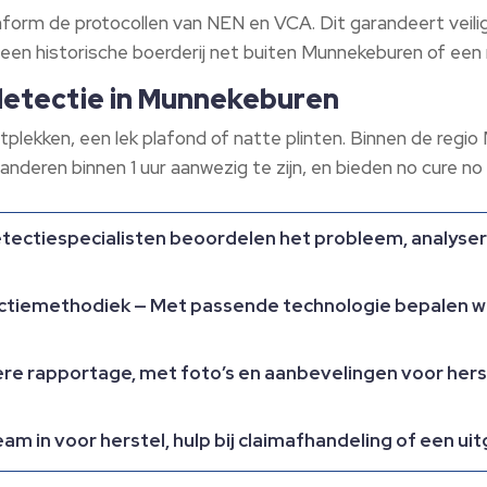
nform de protocollen van NEN en VCA.​ Dit garandeert veilig
m een historische boerderij net buiten Munnekeburen of een
kdetectie in Munnekeburen
htplekken, een lek plafond of natte plinten.​ Binnen de reg
deren binnen 1 uur aanwezig te zijn, en bieden no cure no 
ectiespecialisten beoordelen het probleem, analyser
tiemethodiek — Met passende technologie bepalen we 
ere rapportage, met foto’s en aanbevelingen voor hers
am in voor herstel, hulp bij claimafhandeling of een u