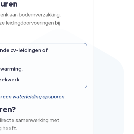
buren
 Denk aan bodemverzakking,
ze leidingdoorvoeringen bij
ende cv-leidingen of
rwarming.​
eekwerk.​
 in een waterleiding opsporen
.​
ren?
, directe samenwerking met
 heeft.​