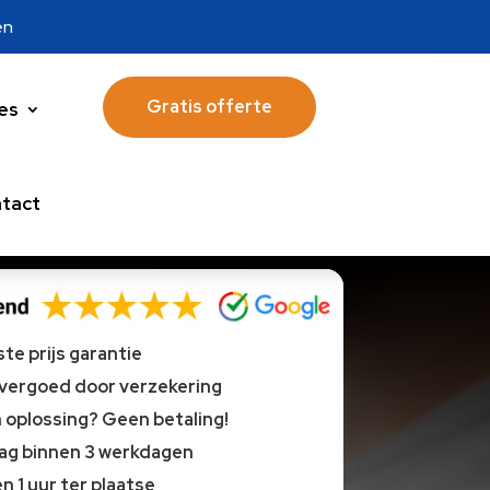
en
Gratis offerte
es
tact
te prijs garantie
 vergoed door verzekering
oplossing? Geen betaling!
lag binnen 3 werkdagen
n 1 uur ter plaatse