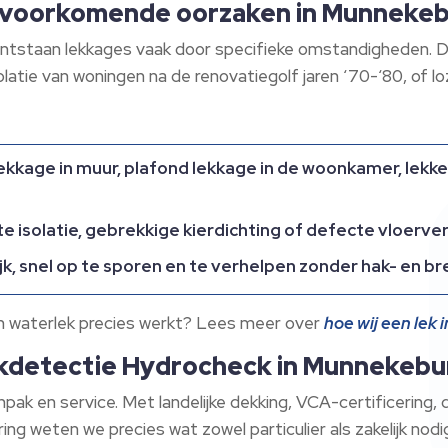
lvoorkomende oorzaken in Munneke
ontstaan lekkages vaak door specifieke omstandigheden.​
latie van woningen na de renovatiegolf jaren ‘70-‘80, of lo
ekkage in muur, plafond lekkage in de woonkamer, lekk
e isolatie, gebrekkige kierdichting of defecte vloerve
jk, snel op te sporen en te verhelpen zonder hak- en br
en waterlek precies werkt? Lees meer over
hoe wij een lek
kdetectie Hydrocheck in Munnekebu
npak en service.​ Met landelijke dekking, VCA-certificering
ng weten we precies wat zowel particulier als zakelijk nodig