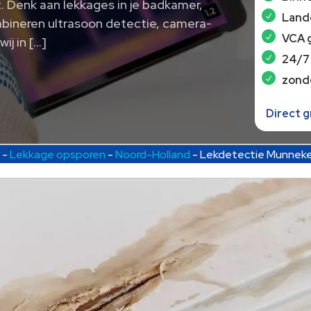
t.​ Denk aan lekkages in je badkamer,
Lande
mbineren ultrasoon detectie, camera-
VCA 
ij in […]
24/7
zond
Direct 
-
Lekkage opsporen
-
Noord-Holland
-
Lekdetectie Munnek