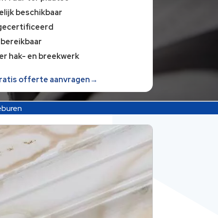
lijk beschikbaar
gecertificeerd
 bereikbaar
er hak- en breekwerk
gratis offerte aanvragen→
eburen