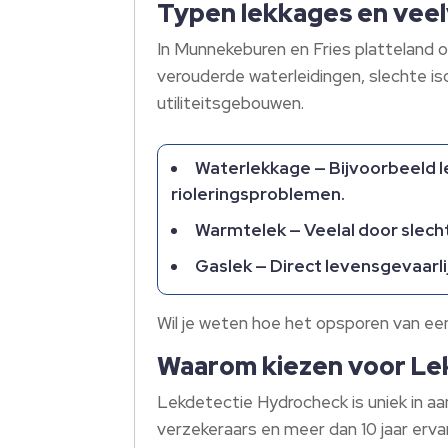
Typen lekkages en vee
In Munnekeburen en Fries platteland 
verouderde waterleidingen, slechte iso
utiliteitsgebouwen.​
Waterlekkage — Bijvoorbeeld l
rioleringsproblemen.​
Warmtelek — Veelal door slecht
Gaslek — Direct levensgevaarli
Wil je weten hoe het opsporen van e
Waarom kiezen voor Le
Lekdetectie Hydrocheck is uniek in aa
verzekeraars en meer dan 10 jaar ervari