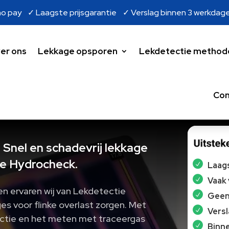
o pay ✓ Laagste prijsgarantie ✓ Verslag binnen 3 werkdag
er ons
Lekkage opsporen
Lekdetectie method
Con
Snel en schadevrij lekkage
e Hydrocheck.
Laags
Vaak
en ervaren wij van Lekdetectie
Geen 
s voor flinke overlast zorgen.​ Met
Vers
ectie en het meten met traceergas
Binne