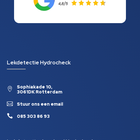
Lekdetectie Hydrocheck
Sophiakade 10,

3061DK Rotterdam

Stuur ons een email

085 303 86 93