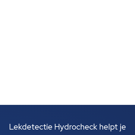
Je vertrouwt op je neus, want een muffe geur,
schimmelvorming of een natte lucht zonder duidelijke
vlekken wijst vaak op verborgen lekkage. Zulke signalen
zijn vaak het eerste wat je opvalt. Meestal gaat het
om lekkages bij leidingen, rioolbuizen of je cv-
installatie....
Lekdetectie Hydrocheck helpt je