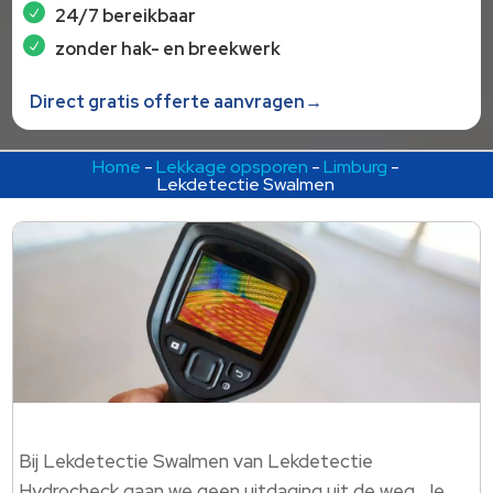
24/7 bereikbaar
zonder hak- en breekwerk
Direct gratis offerte aanvragen→
Home
-
Lekkage opsporen
-
Limburg
-
Lekdetectie Swalmen
Bij Lekdetectie Swalmen van Lekdetectie
Hydrocheck gaan we geen uitdaging uit de weg. Je