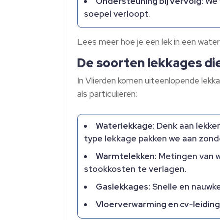
Ondersteuning bij vervolg:
We 
soepel verloopt.​
Lees meer hoe je een lek in een water
De soorten lekkages die
In Vlierden komen uiteenlopende lekkag
als particulieren:
Waterlekkage:
Denk aan lekken
type lekkage pakken we aan zonde
Warmtelekken:
Metingen van wa
stookkosten te verlagen.​
Gaslekkages:
Snelle en nauwkeu
Vloerverwarming en cv-leiding