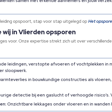
werken samen met erkende aannemers en jouw verzeke
leiding opspoort, stap voor stap uitgelegd op
Het opspore
 wij in Vlierden opsporen
es voor.​ Onze expertise strekt zich uit over verschillende
de leidingen, verstopte afvoeren of vochtplekken in mu
r sloopwerk.​
rmteverlies in bouwkundige constructies als vloeren, 
rige detectie bij een gaslucht of verhoogde risico’s.​ Ve
en:
Onzichtbare lekkages onder vloeren en in wanden br