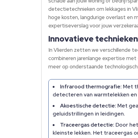
schade aan jouw woning of bedrijfspa
detectietechnieken om lekkages in Vl
hoge kosten, langdurige overlast en mo
expertiseverslag voor jouw verzekeraar
Innovatieve technieken 
In Vlierden zetten we verschillende t
combineren jarenlange expertise met g
meer op onderstaande technologische
Infrarood thermografie:
Met th
detecteren van warmtelekken en 
Akoestische detectie:
Met geav
geluidstrillingen in leidingen.​
Traceergas detectie:
Door het 
kleinste lekken.​ Het traceergas o