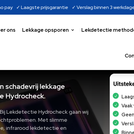
o pay ✓ Laagste prijsgarantie ✓ Verslag binnen 3 werkdag
er ons
Lekkage opsporen
Lekdetectie method
Con
en schadevrij lekkage
e Hydrocheck.
Laags
Vaak
 Bij Lekdetectie Hydrocheck gaan wij
Geen 
ochtproblemen.​ Met slimme
Vers
e, infrarood lekdetectie en
Binne