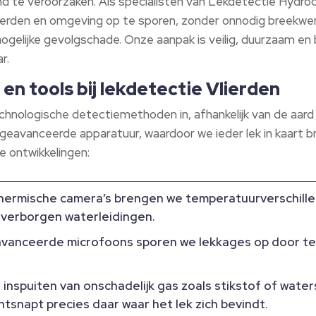
nd te veroorzaken.​ Als specialisten van Lekdetectie Hydr
ierden en omgeving op te sporen, zonder onnodig breekwe
gelijke gevolgschade.​ Onze aanpak is veilig, duurzaam en b
.​
en tools bij lekdetectie Vlierden
echnologische detectiemethoden in, afhankelijk van de aard
eavanceerde apparatuur, waardoor we ieder lek in kaart bre
 ontwikkelingen:
ermische camera’s brengen we temperatuurverschillen i
verborgen waterleidingen.​
anceerde microfoons sporen we lekkages op door te 
inspuiten van onschadelijk gas zoals stikstof of waters
ntsnapt precies daar waar het lek zich bevindt.​