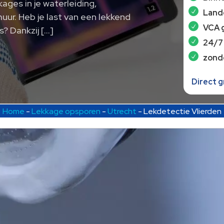
ages in je waterleiding,
Lande
uur.​ Heb je last van een lekkend
VCA 
s? Dankzij […]
24/7
zond
Direct 
Home
-
Lekkage opsporen
-
Utrecht
-
Lekdetectie Vlierden