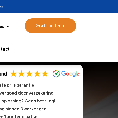
en
Gratis offerte
es
tact
te prijs garantie
 vergoed door verzekering
oplossing? Geen betaling!
lag binnen 3 werkdagen
n 1 uur ter plaatse