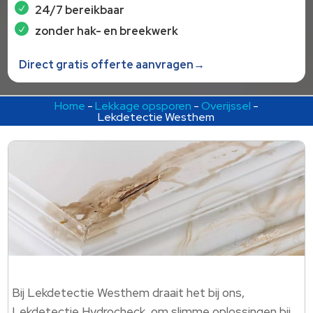
24/7 bereikbaar
zonder hak- en breekwerk
Direct gratis offerte aanvragen→
Home
-
Lekkage opsporen
-
Overijssel
-
Lekdetectie Westhem
Bij Lekdetectie Westhem draait het bij ons,
Lekdetectie Hydrocheck, om slimme oplossingen bij