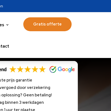
en
Gratis offerte
es
tact
te prijs garantie
 vergoed door verzekering
oplossing? Geen betaling!
lag binnen 3 werkdagen
n 1 uur ter plaatse