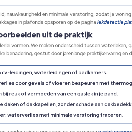
eid, nauwkeurigheid en minimale verstoring, zodat je woning 
j lekkages in plafonds opsporen op de pagina
lekdetectie p
orbeelden uit de praktijk
n allerlei vormen. We maken onderscheid tussen waterleken,
eke benadering, gestut door jarenlange praktijkervaring en
 cv-leidingen, waterleidingen of badkamers.
rlies door gevels of vloeren bespeuren met thermog
 bij reuk of vermoeden van een gaslek in je pand.
te daken of dakkapellen, zonder schade aan dakbedekk
er: waterverlies met minimale verstoring traceren.
l en zonder risico’s opsporen op onze pagina
gaslek opspor