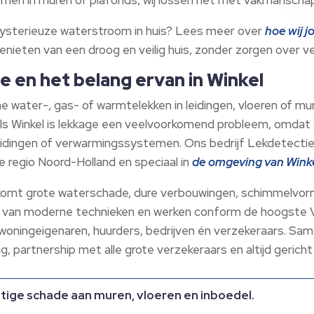
mysterieuze waterstroom in huis? Lees meer over
hoe wij 
genieten van een droog en veilig huis, zonder zorgen over v
ie en het belang ervan in Winkel
ine water-, gas- of warmtelekken in leidingen, vloeren of 
 als Winkel is lekkage een veelvoorkomend probleem, omda
ingen of verwarmingssystemen. Ons bedrijf Lekdetectie H
de regio Noord-Holland en speciaal in
de omgeving van Wink
orkomt grote waterschade, dure verbouwingen, schimmelvor
 van moderne technieken en werken conform de hoogste 
 woningeigenaren, huurders, bedrijven én verzekeraars. S
g, partnership met alle grote verzekeraars en altijd gericht
ige schade aan muren, vloeren en inboedel.