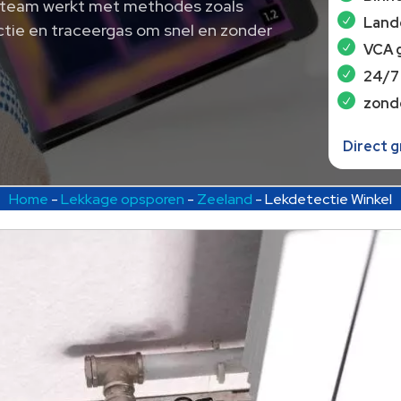
s team werkt met methodes zoals
Lande
ctie en traceergas om snel en zonder
VCA 
24/7
zond
Direct 
Home
-
Lekkage opsporen
-
Zeeland
-
Lekdetectie Winkel