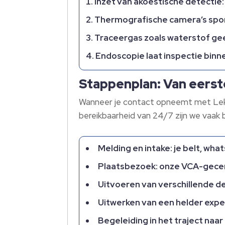
Inzet van akoestische detectie: 
Thermografische camera’s spor
Traceergas zoals waterstof gee
Endoscopie laat inspectie binn
Stappenplan: Van eerst
Wanneer je contact opneemt met Lekdet
bereikbaarheid van 24/7 zijn we vaak b
Melding en intake: je belt, wha
Plaatsbezoek: onze VCA-gecer
Uitvoeren van verschillende d
Uitwerken van een helder expe
Begeleiding in het traject naa