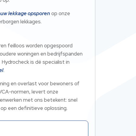
jouw lekkage opsporen
op onze
erborgen lekkages.
muren feilloos worden opgespoord
t oudere woningen en bedrijfspanden
ydrocheck is dé specialist in
el
.
ming en overlast voor bewoners of
VCA-normen, levert onze
amenwerken met ons betekent: snel
 op een definitieve oplossing.