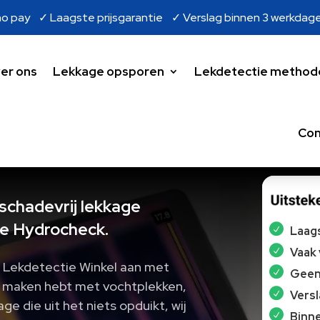
o pay ✓ Laagste prijsgarantie ✓ Verslag binnen 3 werkdag
er ons
Lekkage opsporen
Lekdetectie method
Con
 schadevrij lekkage
e Hydrocheck.
Laags
Vaak
j Lekdetectie Winkel aan met
Geen 
e maken hebt met vochtplekken,
Vers
ge die uit het niets opduikt, wij
Binne