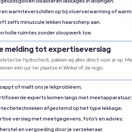
geluidsgolven lokaliseren lekkages in leidingen.
en warmteverschillen op bij vloerverwarming of warm
ft zelfs minuscule lekken haarscherp aan.
en holle ruimtes zonder sloopwerk toe.
e melding tot expertiseverslag
ectie Hydrocheck, pakken wij alles direct voor je op. Met
innen één uur ter plaatse in Winkel of de regio.
tsappt of mailt ons je lekprobleem;
tificeerde experts komen langs met meetapparatuur
etectietechnieken afgestemd op het type lekkage;
rtise verslag met meetgegevens, foto’s en advies;
r herstel en vergoeding door je verzekeraar.