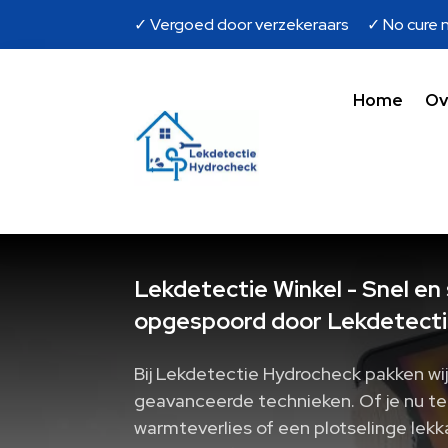
✓ Vergoed door verzekeraars ✓ No cure n
Home
Ov
Lekdetectie Winkel - Snel en
opgespoord door Lekdetecti
Bij Lekdetectie Hydrocheck pakken wi
geavanceerde technieken. Of je nu t
warmteverlies of een plotselinge lekka