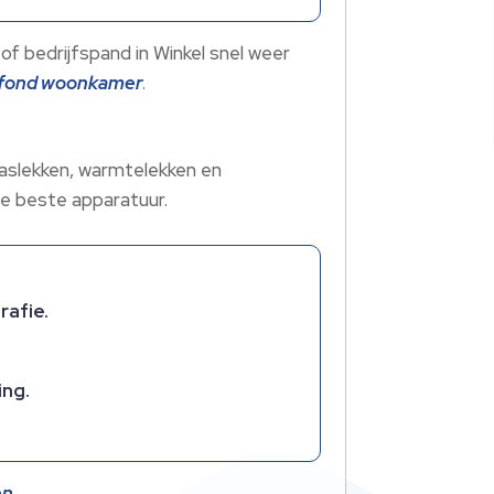
of bedrijfspand in Winkel snel weer
lafond woonkamer
.
 gaslekken, warmtelekken en
 de beste apparatuur.
rafie.
ing.
en
.