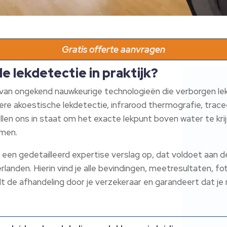
Gratis offerte aanvragen
 lekdetectie in praktijk?
 van ongekend nauwkeurige technologieën die verborgen le
ere akoestische lekdetectie, infrarood thermografie, trac
n ons in staat om het exacte lekpunt boven water te krij
omen.
ijd een gedetailleerd expertise verslag op, dat voldoet aan 
landen. Hierin vind je alle bevindingen, meetresultaten, fo
lt de afhandeling door je verzekeraar en garandeert dat j