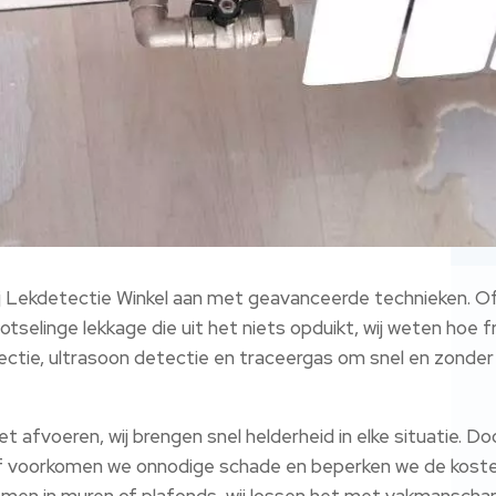
j Lekdetectie Winkel aan met geavanceerde technieken. O
otselinge lekkage die uit het niets opduikt, wij weten hoe
ctie, ultrasoon detectie en traceergas om snel en zonder 
et afvoeren, wij brengen snel helderheid in elke situatie.
ef voorkomen we onnodige schade en beperken we de kosten
emen in muren of plafonds, wij lossen het met vakmanscha