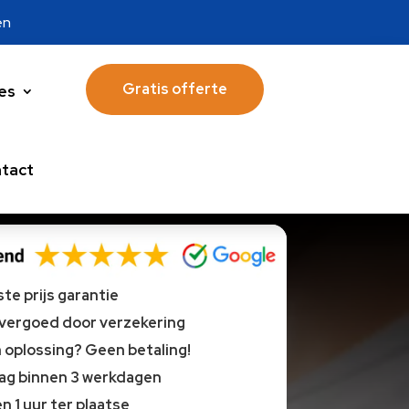
en
Gratis offerte
es
tact
te prijs garantie
 vergoed door verzekering
oplossing? Geen betaling!
lag binnen 3 werkdagen
n 1 uur ter plaatse