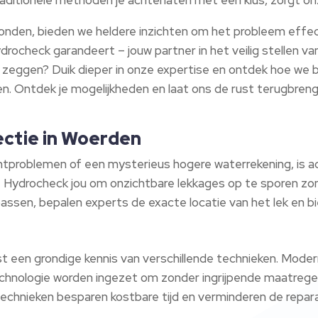
nden, bieden we heldere inzichten om het probleem effec
rocheck garandeert – jouw partner in het veilig stellen va
 zeggen? Duik dieper in onze expertise en ontdek hoe we 
. Ontdek je mogelijkheden en laat ons de rust terugbreng
ectie in Woerden
tproblemen of een mysterieus hogere waterrekening, is ac
ie Hydrocheck jou om onzichtbare lekkages op te sporen z
ssen, bepalen experts de exacte locatie van het lek en bi
?
ist een grondige kennis van verschillende technieken. Mod
chnologie worden ingezet om zonder ingrijpende maatrege
chnieken besparen kostbare tijd en verminderen de reparat