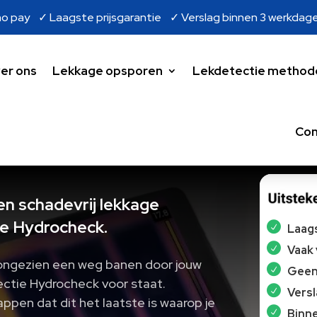
o pay ✓ Laagste prijsgarantie ✓ Verslag binnen 3 werkdag
er ons
Lekkage opsporen
Lekdetectie method
Con
en schadevrij lekkage
e Hydrocheck.
Laags
Vaak
ongezien een weg banen door jouw
Geen 
ectie Hydrocheck voor staat.
Vers
appen dat dit het laatste is waarop je
Binne