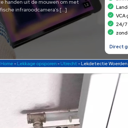
nze handen uit de mouwen om met
Lande
ische infraroodcamera’s […]
VCA 
24/7
zond
Direct 
Home
-
Lekkage opsporen
-
Utrecht
-
Lekdetectie Woerden