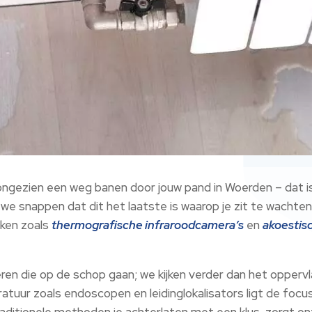
ongezien een weg banen door jouw pand in Woerden – dat 
t; we snappen dat dit het laatste is waarop je zit te wach
ken zoals
thermografische infraroodcamera’s
en
akoestis
ren die op de schop gaan; we kijken verder dan het opperv
ratuur zoals endoscopen en leidinglokalisators ligt de foc
raditionele methoden je achterlaten met een klus, zorgt o