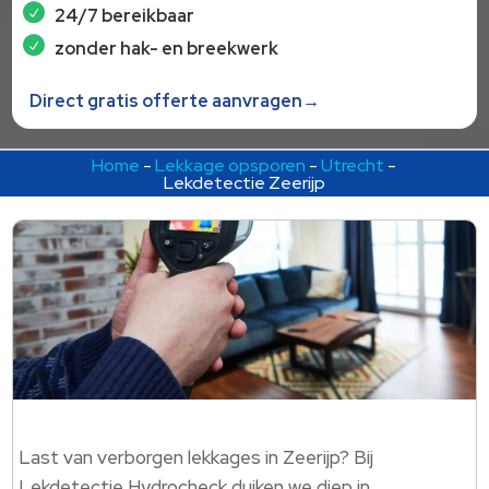
24/7 bereikbaar
zonder hak- en breekwerk
Direct gratis offerte aanvragen→
Home
-
Lekkage opsporen
-
Utrecht
-
Lekdetectie Zeerijp
Last van verborgen lekkages in Zeerijp? Bij
Lekdetectie Hydrocheck duiken we diep in