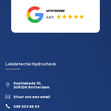
Lekdetectie Hydrocheck
Sophiakade 10,

3061DK Rotterdam

Stuur ons een email

085 303 86 93