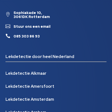
Sophiakade 10,

3061DK Rotterdam

Stuur ons een email

085 303 86 93
Lekdetectie door heel Nederland
Lekdetectie Alkmaar
Lekdetectie Amersfoort
Lekdetectie Amsterdam