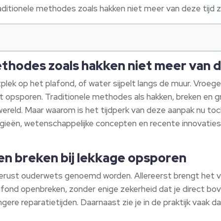
aditionele methodes zoals hakken niet meer van deze tijd zij
hodes zoals hakken niet meer van dez
plek op het plafond, of water sijpelt langs de muur. Vroeger
est opsporen. Traditionele methodes als hakken, breken en 
ereld. Maar waarom is het tijdperk van deze aanpak nu toch
gieën, wetenschappelijke concepten en recente innovaties
en breken bij lekkage opsporen
erust ouderwets genoemd worden. Allereerst brengt het 
afond openbreken, zonder enige zekerheid dat je direct bove
gere reparatietijden. Daarnaast zie je in de praktijk vaak d