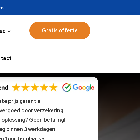
en
Gratis offerte
es
tact
te prijs garantie
 vergoed door verzekering
oplossing? Geen betaling!
lag binnen 3 werkdagen
n 1 uur ter plaatse