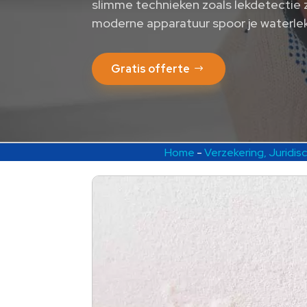
slimme technieken zoals lekdetectie 
moderne apparatuur spoor je waterle
Gratis offerte
Home
-
Verzekering, Juridi