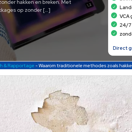
zonder hakken en breken. Met
Lande
kkages op zonder […]
VCA 
24/7
zond
Direct 
sch & Rapportage
-
Waarom traditionele methodes zoals hakken 