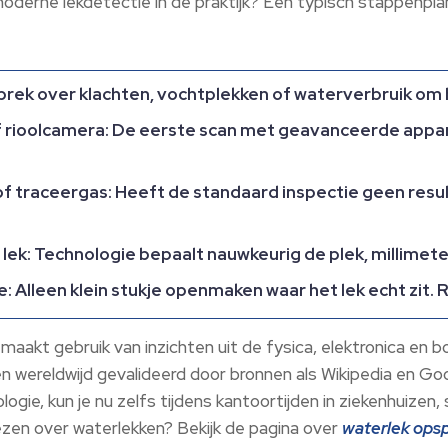
moderne lekdetectie in de praktijk? Een typisch stappenplan
rek over klachten, vochtplekken of waterverbruik om he
 rioolcamera:
De eerste scan met geavanceerde appar
f traceergas:
Heeft de standaard inspectie geen resul
lek:
Technologie bepaalt nauwkeurig de plek, millimete
e:
Alleen klein stukje openmaken waar het lek echt zit. R
maakt gebruik van inzichten uit de fysica, elektronica en
 en wereldwijd gevalideerd door bronnen als Wikipedia en 
ogie, kun je nu zelfs tijdens kantoortijden in ziekenhuizen
lezen over waterlekken? Bekijk de pagina over
waterlek ops