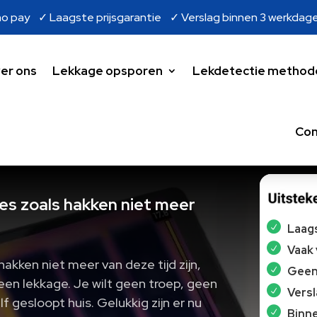
o pay ✓ Laagste prijsgarantie ✓ Verslag binnen 3 werkdag
er ons
Lekkage opsporen
Lekdetectie method
Con
s zoals hakken niet meer
Laags
Vaak
kken niet meer van deze tijd zijn,
Geen 
t een lekkage. Je wilt geen troep, geen
Vers
 gesloopt huis. Gelukkig zijn er nu
Binne