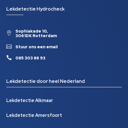
Lekdetectie Hydrocheck
Sophiakade 10,

3061DK Rotterdam

Stuur ons een email

085 303 86 93
Lekdetectie door heel Nederland
Lekdetectie Alkmaar
Lekdetectie Amersfoort