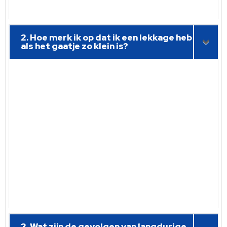
2. Hoe merk ik op dat ik een lekkage heb
als het gaatje zo klein is?
3. Wat zijn de gevolgen van langdurige