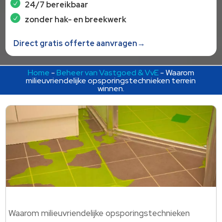
24/7 bereikbaar
zonder hak- en breekwerk
Direct gratis offerte aanvragen→
Home
-
Beheer van Vastgoed & VvE
-
Waarom
milieuvriendelijke opsporingstechnieken terrein
winnen.​
Waarom milieuvriendelijke opsporingstechnieken