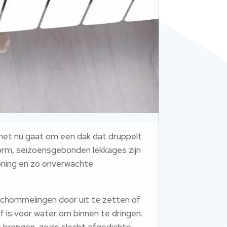
het nu gaat om een dak dat druppelt
orm, seizoensgebonden lekkages zijn
oning en zo onverwachte
schommelingen door uit te zetten of
ef is voor water om binnen te dringen.
t brengen, zoals slecht afgedichte