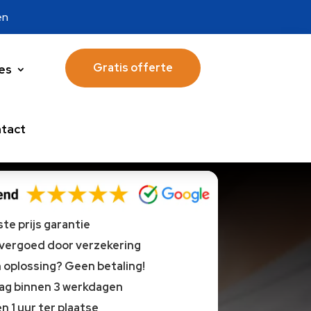
en
Gratis offerte
es
tact
te prijs garantie
 vergoed door verzekering
oplossing? Geen betaling!
lag binnen 3 werkdagen
n 1 uur ter plaatse