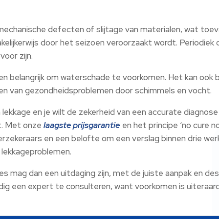
chanische defecten of slijtage van materialen, wat toeva
kelijkerwijs door het seizoen veroorzaakt wordt. Periodie
oor zijn.
leen belangrijk om waterschade te voorkomen. Het kan ook 
omen van gezondheidsproblemen door schimmels en vocht.
 lekkage en je wilt de zekerheid van een accurate diagnose 
t. Met onze
laagste prijsgarantie
en het principe ‘no cure n
rzekeraars en een belofte om een verslag binnen drie wer
je lekkageproblemen.
 mag dan een uitdaging zijn, met de juiste aanpak en desk
dig een expert te consulteren, want voorkomen is uiteraar