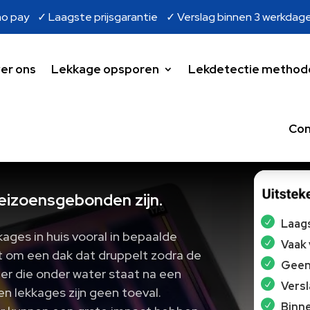
o pay ✓ Laagste prijsgarantie ✓ Verslag binnen 3 werkdag
er ons
Lekkage opsporen
Lekdetectie method
Con
izoensgebonden zijn.​
Laags
ages in huis vooral in bepaalde
Vaak
 om een dak dat druppelt zodra de
Geen 
er die onder water staat na een
Vers
 lekkages zijn geen toeval.
Binne