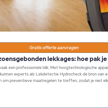
Gratis offerte aanvragen
zoensgebonden lekkages: hoe pak je
vaak een professionele blik. Met hoogtechnologische appa
unnen experts als Lekdetectie Hydrocheck de bron van een 
n om preventieve maatregelen te treffen, zodat je niet el