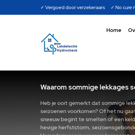
✓ Vergoed door verzekeraars ✓ No cure n
Home
Ov
Waarom sommige lekkages se
Heb je ooit gemerkt dat sommige lekk
seizoenen voorkomen? Of het nu gaat
sneeuw begint te smelten of een keld
hevige herfststorm, seizoensgebonden