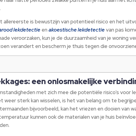
.
 allereerste is bewustzijn van potentieel risico en het uit
rarood lekdetectie
en
akoestische lekdetectie
van pas komen
hade veroorzaken, kun je de duurzaamheid van je woning ve
zoen verandert en bescherm je thuis tegen die onvoorzien
ekkages: een onlosmakelijke verbindi
standigheden met zich mee die potentiële risico’s voor lek
het weer sterk kan wisselen, is het van belang om te begr
termaanden bijvoorbeeld, kan het vriezen en dooien van wat
 temperatuur kunnen ook de materialen van je huis beïnvlo
iden.