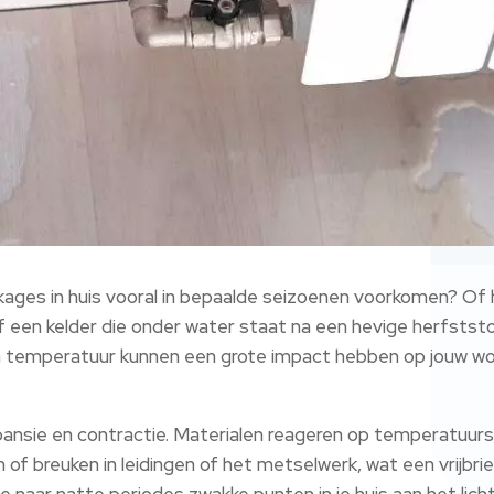
ages in huis vooral in bepaalde seizoenen voorkomen? Of 
 een kelder die onder water staat na een hevige herfstst
en temperatuur kunnen een grote impact hebben op jouw w
ansie en contractie. Materialen reageren op temperatuur
n of breuken in leidingen of het metselwerk, wat een vrijbri
naar natte periodes zwakke punten in je huis aan het lich