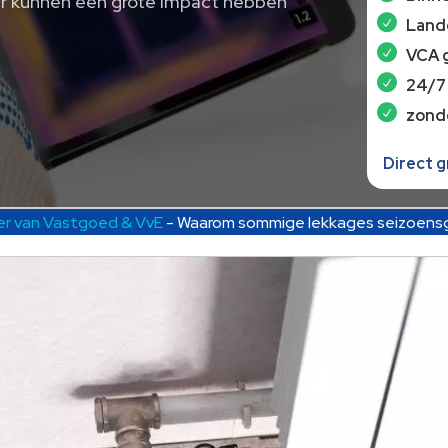
ur kunnen een grote impact hebben
Lande
VCA 
24/7
zond
Direct 
r van Vastgoed & VvE
-
Waarom sommige lekkages seizoensge