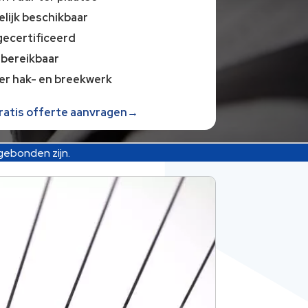
lijk beschikbaar
gecertificeerd
 bereikbaar
er hak- en breekwerk
gratis offerte aanvragen→
bonden zijn.​