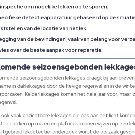
 inspectie om mogelijke lekken op te sporen.
specifieke detectieapparatuur gebaseerd op de situatie
aststellen van de locatie van het lek.
legging van de bevindingen, vaak van belang voor verz
vies over de beste aanpak voor reparatie.
rkomende seizoensgebonden lekkage
omende seizoensgebonden lekkages draagt bij aan preventie
ame in daklekkages door de hevige regenval en in de winter
roorzaken. Kelderlekkages komen het hele jaar voor, maar z
genval.
er ook vaak onzichtbare lekkages die pas aan het licht kome
atte plekken op muren en plafonds kunnen wijzen op een lek
uitgebreid lekdetectie-onderzoek wordt de oorzaak gevond