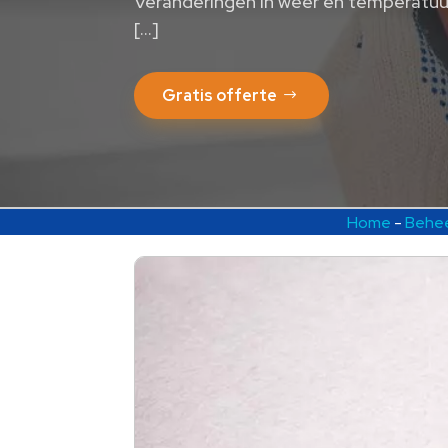
Veranderingen in weer en temperatu
[…]
Gratis offerte
Home
-
Behee