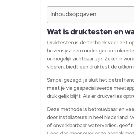
Inhoudsopgaven
Wat is druktesten en w
Druktesten is dé techniek voor het o
buizensysteem onder gecontroleerde d
onmogelijk zichtbaar zijn. Zeker in wo
vloeren, biedt een druktest de uitko
Simpel gezegd: je sluit het betreffen
meet je via gespecialiseerde meetap
druk gelijk blijft. Als er drukverlies op
Deze methode is betrouwbaar en veel 
door installateurs in heel Nederland.
of onverklaarbaar waterverlies, geeft
Lees dan meer over onze aanpak me