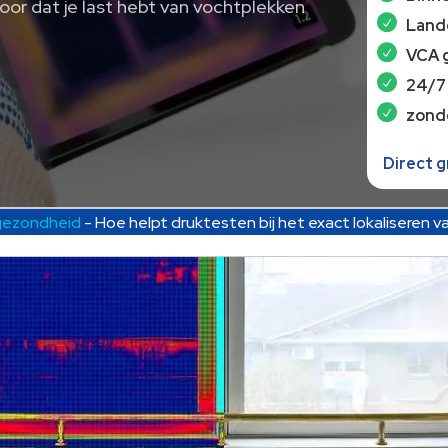
voor dat je last hebt van vochtplekken
Lande
VCA 
24/7
zond
Direct 
gezondheid
-
Hoe helpt druktesten bij het exact lokaliseren v