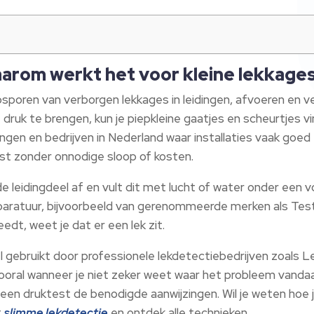
aarom werkt het voor kleine lekkage
psporen van verborgen lekkages in leidingen, afvoeren e
ruk te brengen, kun je piepkleine gaatjes en scheurtjes v
ningen en bedrijven in Nederland waar installaties vaak go
mst zonder onnodige sloop of kosten.
de leidingdeel af en vult dit met lucht of water onder een 
paratuur, bijvoorbeeld van gerenommeerde merken als Test
treedt, weet je dat er een lek zit.
gebruikt door professionele lekdetectiebedrijven zoals 
 Vooral wanneer je niet zeker weet waar het probleem vanda
 een druktest de benodigde aanwijzingen. Wil je weten hoe 
t
slimme lekdetectie
en ontdek alle technieken.