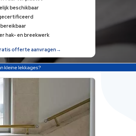
lijk beschikbaar
gecertificeerd
 bereikbaar
er hak- en breekwerk
gratis offerte aanvragen→
an kleine lekkages?