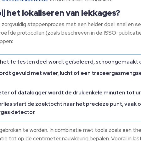
j het lokaliseren van lekkages?
 zorgvuldig stappenproces met een helder doel: snel en se
roefde protocollen (zoals beschreven in de ISSO-publica
appen:
het te testen deel wordt geïsoleerd, schoongemaakt 
rdt gevuld met water, lucht of een traceergasmengsel
ter of datalogger wordt de druk enkele minuten tot u
erlies start de zoektocht naar het precieze punt, vaak
rgas detector.
gebroken te worden. In combinatie met tools zoals een t
tie tot op de centimeter nauwkeurig bepalen. Vooral in last