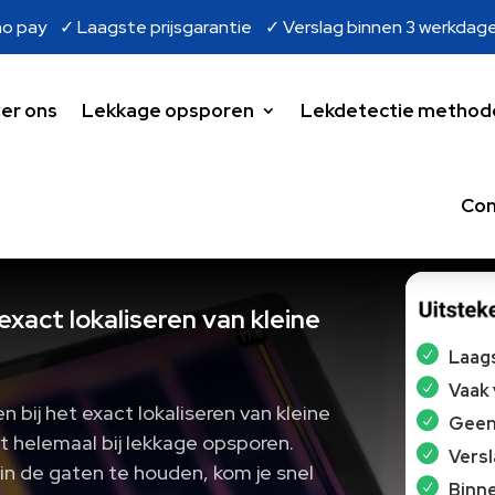
o pay ✓ Laagste prijsgarantie ✓ Verslag binnen 3 werkdag
er ons
Lekkage opsporen
Lekdetectie method
Con
exact lokaliseren van kleine
Laags
Vaak
 bij het exact lokaliseren van kleine
Geen 
t helemaal bij lekkage opsporen.
Vers
 in de gaten te houden, kom je snel
Binne