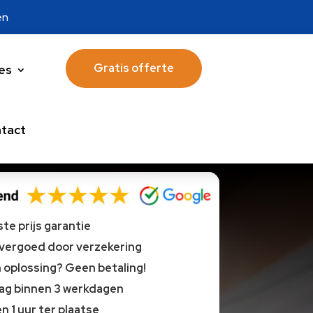
en
Gratis offerte
es
tact
te prijs garantie
 vergoed door verzekering
oplossing? Geen betaling!
lag binnen 3 werkdagen
n 1 uur ter plaatse