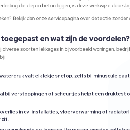
erleiding die diep in beton liggen, is deze werkwijze doorsl
n? Bekijk dan onze servicepagina over detectie zonder sch
toegepast en wat zijn de voordelen?
 diverse soorten lekkages in bijvoorbeeld woningen, bedr
ij:
terdruk valt elk lekje snel op, zelfs bij minuscule gaat
al bij verstoppingen of scheurtjes helpt een druktest o
erlies in cv-installaties, vloerverwarming of radiato
zit.
nauwkeurig drukverschil te meten, worden zelfs haarl