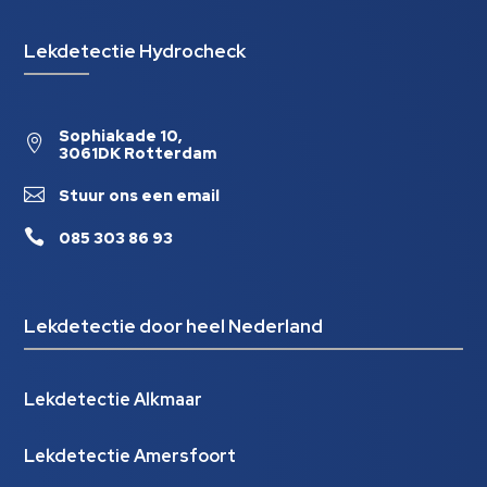
Lekdetectie Hydrocheck
Sophiakade 10,

3061DK Rotterdam

Stuur ons een email

085 303 86 93
Lekdetectie door heel Nederland
Lekdetectie Alkmaar
Lekdetectie Amersfoort