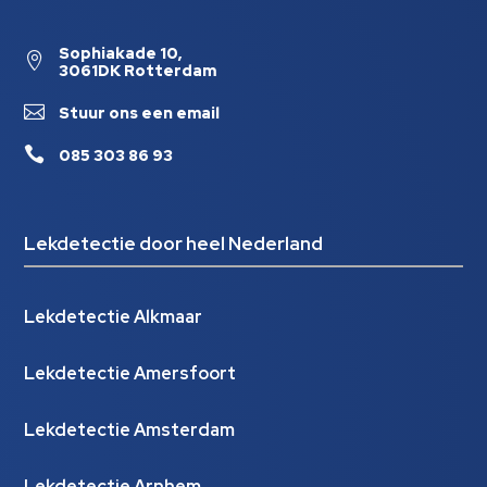
Sophiakade 10,

3061DK Rotterdam

Stuur ons een email

085 303 86 93
Lekdetectie door heel Nederland
Lekdetectie Alkmaar
Lekdetectie Amersfoort
Lekdetectie Amsterdam
Lekdetectie Arnhem